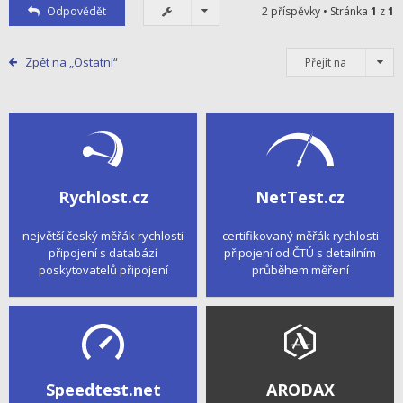
Odpovědět
2 příspěvky • Stránka
1
z
1
Zpět na „Ostatní“
Přejít na
Rychlost.cz
NetTest.cz
největší český měřák rychlosti
certifikovaný měřák rychlosti
připojení s databází
připojení od ČTÚ s detailním
poskytovatelů připojení
průběhem měření
Speedtest.net
ARODAX