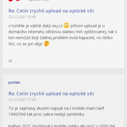
Re: Cetin zrychlí upload na optické síti
23.12.2021 10:49
v tomhle je vážně zlatý nej.cz
přitom upload je u
domácího internetu většinou daleko míň vytěžovanej, tak s
tim nemůže bejt žádnej problém kvůli kapacitě, no těžko
říct, co se jim děje
poclain
Re: Cetin zrychlí upload na optické síti
23.12.2021 17:09
To je zajimavy zkusim napsat na t mobile mam tarif
1000/500 tak proc sakra nedaji symetriku
květen 2021 zrychloval t mobile optiku ale proč u 1000 dal