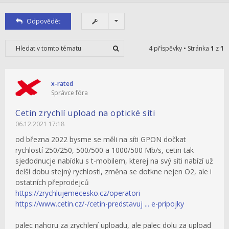
Odpovědět
4 příspěvky • Stránka
1
z
1
x-rated
Správce fóra
Cetin zrychlí upload na optické síti
06.12.2021 17:18
od března 2022 bysme se měli na síti GPON dočkat
rychlostí 250/250, 500/500 a 1000/500 Mb/s, cetin tak
sjedodnucje nabídku s t-mobilem, kterej na svý síti nabízí už
delší dobu stejný rychlosti, změna se dotkne nejen O2, ale i
ostatních přeprodejců
https://zrychlujemecesko.cz/operatori
https://www.cetin.cz/-/cetin-predstavuj ... e-pripojky
palec nahoru za zrychlení uploadu, ale palec dolu za upload