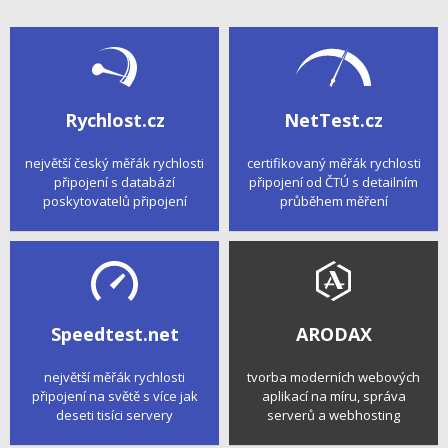
Rychlost.cz
NetTest.cz
největší český měřák rychlosti
certifikovaný měřák rychlosti
připojení s databází
připojení od ČTÚ s detailním
poskytovatelů připojení
průběhem měření
Speedtest.net
ARODAX
největší měřák rychlosti
tvorba moderních webových
připojení na světě s více jak
aplikací na míru, správa
deseti tisíci servery
serverů a webhosting