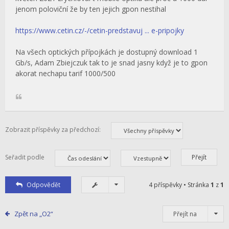
jenom poloviční že by ten jejich gpon nestihal
https://www.cetin.cz/-/cetin-predstavuj ... e-pripojky
Na všech optických přípojkách je dostupný download 1
Gb/s, Adam Zbiejczuk tak to je snad jasny když je to gpon
akorat nechapu tarif 1000/500
Zobrazit příspěvky za předchozí:
Seřadit podle
Odpovědět
4 příspěvky • Stránka
1
z
1
Zpět na „O2“
Přejít na