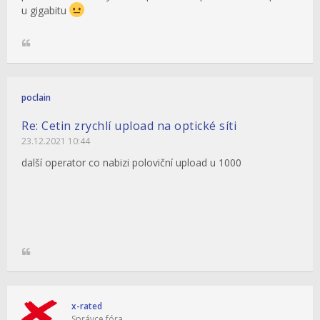
u gigabitu
poclain
Re: Cetin zrychlí upload na optické síti
23.12.2021 10:44
další operator co nabizi poloviční upload u 1000
x-rated
Správce fóra