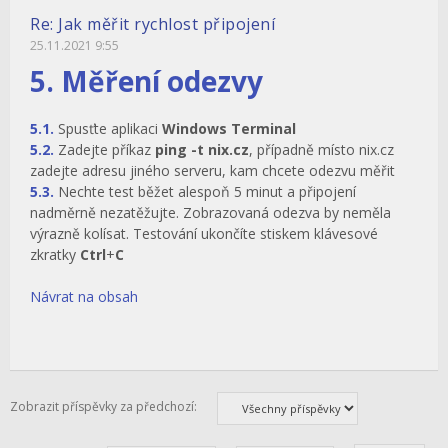
Re: Jak měřit rychlost připojení
25.11.2021 9:55
5. Měření odezvy
5.1.
Spusťte aplikaci
Windows Terminal
5.2.
Zadejte příkaz
ping -t nix.cz
, případně místo nix.cz
zadejte adresu jiného serveru, kam chcete odezvu měřit
5.3.
Nechte test běžet alespoň 5 minut a připojení
nadměrně nezatěžujte. Zobrazovaná odezva by neměla
výrazně kolísat. Testování ukončíte stiskem klávesové
zkratky
Ctrl
+
C
Návrat na obsah
Zobrazit příspěvky za předchozí: