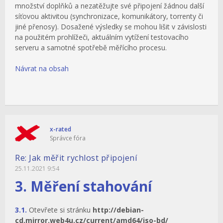
množství doplňků a nezatěžujte své připojení žádnou další
síťovou aktivitou (synchronizace, komunikátory, torrenty či
jiné přenosy). Dosažené výsledky se mohou lišit v závislosti
na použitém prohlížeči, aktuálním vytížení testovacího
serveru a samotné spotřebě měřícího procesu.
Návrat na obsah
x-rated
Správce fóra
Re: Jak měřit rychlost připojení
25.11.2021 9:54
3. Měření stahování
3.1.
Otevřete si stránku
http://debian-
cd.mirror.web4u.cz/current/amd64/iso-bd/