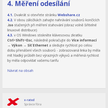
4. Měření odesílání
4.1.
Dvakrát si otevřete stránku
Webshare.cz
4.2.
V obou záložkách zahajte nahrávání souborů končících
.iso
stažených při měření stahování (obraz volně šiřitelné
linuxové distribuce)
4.3.
v OS Windows stiskněte klávesovou zkratku
Ctrl
+
Shift
+
Esc
, následně pokračujte do
Více informací
→
Výkon
→
Síť Ethernet
a sledujte rychlost po celou
dobu přenášení všech souborů - zobrazovaná linka by měla
mít hladký průběh bez výrazných výkyvů a měřená rychlost
by měla odpovídat vašemu tarifu
Návrat na obsah
x-rated
Správce fóra