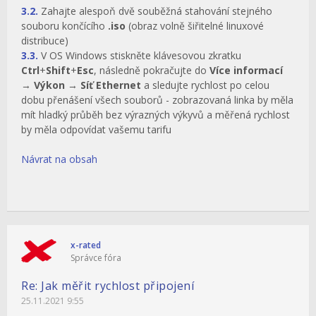
3.2.
Zahajte alespoň dvě souběžná stahování stejného
souboru končícího
.iso
(obraz volně šiřitelné linuxové
distribuce)
3.3.
V OS Windows stiskněte klávesovou zkratku
Ctrl
+
Shift
+
Esc
, následně pokračujte do
Více informací
→
Výkon
→
Síť Ethernet
a sledujte rychlost po celou
dobu přenášení všech souborů - zobrazovaná linka by měla
mít hladký průběh bez výrazných výkyvů a měřená rychlost
by měla odpovídat vašemu tarifu
Návrat na obsah
x-rated
Správce fóra
Re: Jak měřit rychlost připojení
25.11.2021 9:55