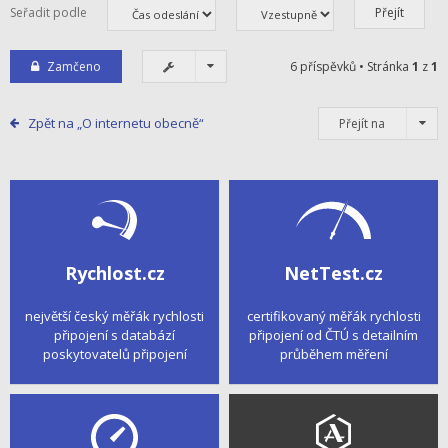
Seřadit podle
Zamčeno
6 příspěvků • Stránka
1
z
1
Zpět na „O internetu obecně“
Přejít na
Rychlost.cz
NetTest.cz
největší český měřák rychlosti
certifikovaný měřák rychlosti
připojení s databází
připojení od ČTÚ s detailním
poskytovatelů připojení
průběhem měření