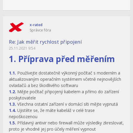
x-rated
Správce fóra
Re: Jak měřit rychlost připojení
25.11.2021 9:54
1. Příprava před měřením
1.1.
Používejte dostatečně výkonný počítač s moderním a
aktualizovaným operačním systémem včetně nejnovějších
ovladačů a bez škodlivého softwaru
1.2.
Mějte počítač připojený kabelem a přímo do zařízení
poskytovatele
1.3.
Všechna ostatní zařízení v domácí síti mějte vypnutá
1.4.
Ujistěte se, že máte kabeláž v celé trase
nepoškozenou
1.5.
Přídavný antivir nebo firewall může výsledky zkreslovat,
proto je vhodné jej pro účely měření vypnout