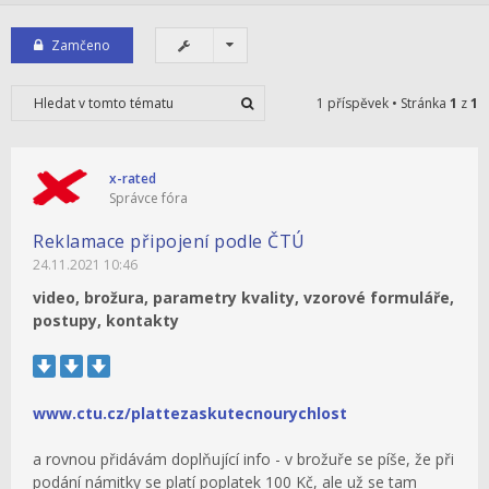
Zamčeno
1 příspěvek • Stránka
1
z
1
x-rated
Správce fóra
Reklamace připojení podle ČTÚ
24.11.2021 10:46
video, brožura, parametry kvality, vzorové formuláře,
postupy, kontakty
www.ctu.cz/plattezaskutecnourychlost
a rovnou přidávám doplňující info - v brožuře se píše, že při
podání námitky se platí poplatek 100 Kč, ale už se tam