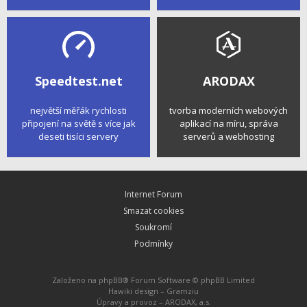
Speedtest.net
ARODAX
největší měřák rychlosti
tvorba moderních webových
připojení na světě s více jak
aplikací na míru, správa
deseti tisíci servery
serverů a webhosting
Internet Forum
Smazat cookies
Soukromí
Podmínky
Založeno na
phpBB
® Forum Software © phpBB Limited
Hawiki design –
Gramziu
Úpravy a provoz –
ARODAX, a.s.