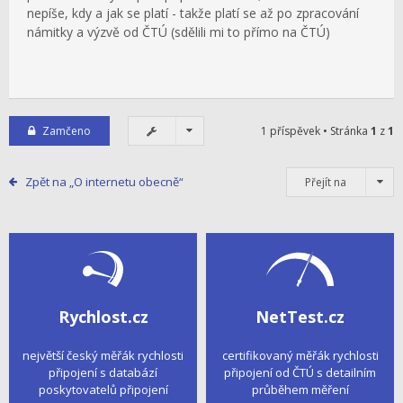
nepíše, kdy a jak se platí - takže platí se až po zpracování
námitky a výzvě od ČTÚ (sdělili mi to přímo na ČTÚ)
Zamčeno
1 příspěvek • Stránka
1
z
1
Zpět na „O internetu obecně“
Přejít na
Rychlost.cz
NetTest.cz
největší český měřák rychlosti
certifikovaný měřák rychlosti
připojení s databází
připojení od ČTÚ s detailním
poskytovatelů připojení
průběhem měření