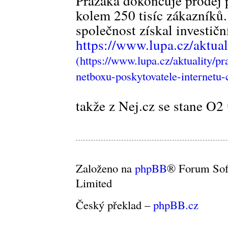
Pražáka dokončuje prodej p
kolem 250 tisíc zákazníků
společnost získal investič
https://www.lupa.cz/aktuali
takže z Nej.cz se stane O2
Založeno na
phpBB
® Forum So
Limited
Český překlad –
phpBB.cz