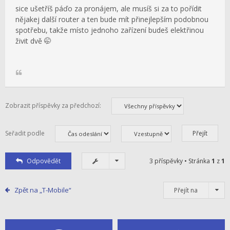
sice ušetříš páďo za pronájem, ale musíš si za to pořídit
nějakej další router a ten bude mít přinejlepším podobnou
spotřebu, takže místo jednoho zařízení budeš elektřinou
živit dvě 🤭
Zobrazit příspěvky za předchozí:
Seřadit podle
Odpovědět
3 příspěvky • Stránka
1
z
1
Zpět na „T-Mobile“
Přejít na