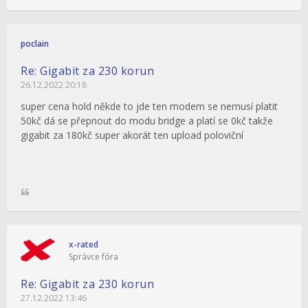
poclain
Re: Gigabit za 230 korun
26.12.2022 20:18
super cena hold někde to jde ten modem se nemusí platit
50kč dá se přepnout do modu bridge a platí se 0kč takže
gigabit za 180kč super akorát ten upload poloviční
x-rated
Správce fóra
Re: Gigabit za 230 korun
27.12.2022 13:46