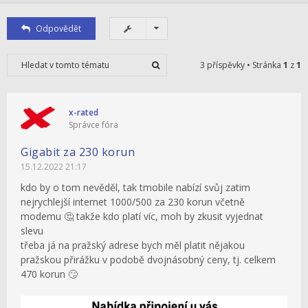
Odpovědět
3 příspěvky • Stránka
1
z
1
x-rated
Správce fóra
Gigabit za 230 korun
15.12.2022 21:17
kdo by o tom nevěděl, tak tmobile nabízí svůj zatim
nejrychlejší internet 1000/500 za 230 korun včetně
modemu 🤔 takže kdo platí víc, moh by zkusit vyjednat
slevu
třeba já na pražský adrese bych měl platit nějakou
pražskou přirážku v podobě dvojnásobný ceny, tj. celkem
470 korun 🙄