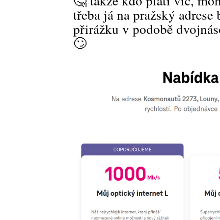
🤔 takže kdo platí víc, mo
třeba já na pražský adrese
přirážku v podobě dvojnás
🙄