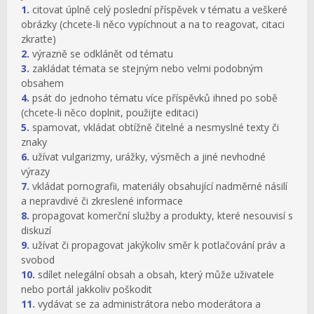
1.
citovat úplně celý poslední příspěvek v tématu a veškeré
obrázky (chcete-li něco vypíchnout a na to reagovat, citaci
zkraťte)
2.
výrazně se odklánět od tématu
3.
zakládat témata se stejným nebo velmi podobným
obsahem
4.
psát do jednoho tématu více příspěvků ihned po sobě
(chcete-li něco doplnit, použijte editaci)
5.
spamovat, vkládat obtížně čitelné a nesmyslné texty či
znaky
6.
užívat vulgarizmy, urážky, výsměch a jiné nevhodné
výrazy
7.
vkládat pornografii, materiály obsahující nadměrné násilí
a nepravdivé či zkreslené informace
8.
propagovat komerční služby a produkty, které nesouvisí s
diskuzí
9.
užívat či propagovat jakýkoliv směr k potlačování práv a
svobod
10.
sdílet nelegální obsah a obsah, který může uživatele
nebo portál jakkoliv poškodit
11.
vydávat se za administrátora nebo moderátora a