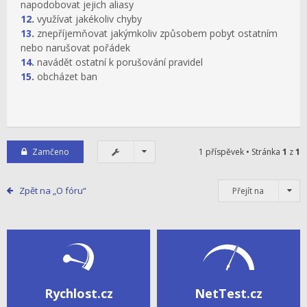
napodobovat jejich aliasy
12.
využívat jakékoliv chyby
13.
znepříjemňovat jakýmkoliv způsobem pobyt ostatním
nebo narušovat pořádek
14.
navádět ostatní k porušování pravidel
15.
obcházet ban
Zamčeno
1 příspěvek • Stránka
1
z
1
Zpět na „O fóru“
Přejít na
Rychlost.cz
NetTest.cz