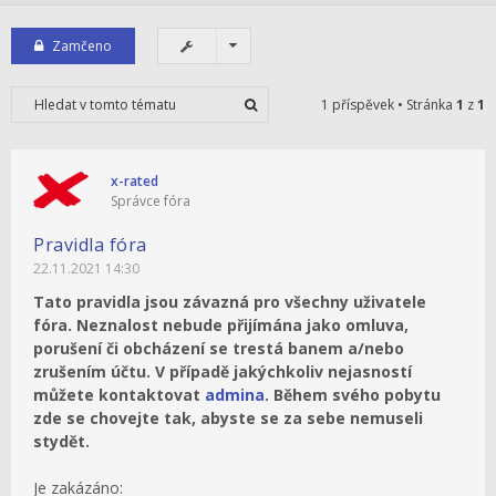
Zamčeno
1 příspěvek • Stránka
1
z
1
x-rated
Správce fóra
Pravidla fóra
22.11.2021 14:30
Tato pravidla jsou závazná pro všechny uživatele
fóra. Neznalost nebude přijímána jako omluva,
porušení či obcházení se trestá banem a/nebo
zrušením účtu. V případě jakýchkoliv nejasností
můžete kontaktovat
admina
. Během svého pobytu
zde se chovejte tak, abyste se za sebe nemuseli
stydět.
Je zakázáno: