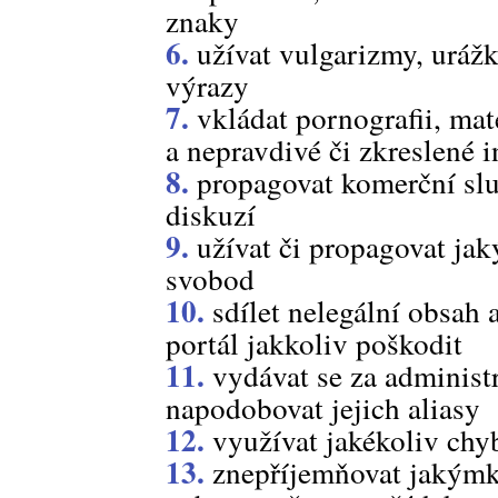
znaky
6.
užívat vulgarizmy, uráž
výrazy
7.
vkládat pornografii, mat
a nepravdivé či zkreslené 
8.
propagovat komerční služ
diskuzí
9.
užívat či propagovat jak
svobod
10.
sdílet nelegální obsah 
portál jakkoliv poškodit
11.
vydávat se za administ
napodobovat jejich aliasy
12.
využívat jakékoliv chy
13.
znepříjemňovat jakýmk