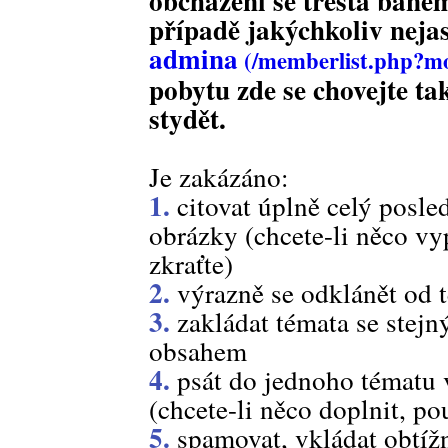
obcházení se trestá bane
případě jakýchkoliv neja
admina
pobytu zde se chovejte ta
stydět.
Je zakázáno:
1.
citovat úplně celý posle
obrázky (chcete-li něco vyp
zkraťte)
2.
výrazně se odklánět od 
3.
zakládat témata se ste
obsahem
4.
psát do jednoho tématu 
(chcete-li něco doplnit, pou
5.
spamovat, vkládat obtížn