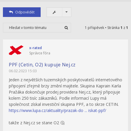
Odpovědět
1 příspěvek • Stránka
1
z
1
x-rated
Správce fóra
PPF (Cetin, O2) kupuje Nej.cz
06.02.2023 15:03
Jeden z největších tuzemských poskytovatelů internetového
připojení zřejmě brzy změní majitele. Skupina Kaprain Karla
Pražáka dokončuje prodej providera Nej.cz, který připojuje
kolem 250 tisíc zákazníků. Podle informací Lupy má
společnost získal investiční skupina PPF, a to skrze CETIN.
https://www.lupa.cz/aktuality/prazak-do ... iskat-ppf/
takže z Nej.cz se stane O2 🤔