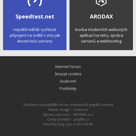
Speedtest.net
ARODAX
největší měřák rychlosti
tvorba moderních webových
připojení na světě s více jak
aplikací na míru, správa
deseti tisíci servery
serverů a webhosting
Internet Forum
Smazat cookies
Soukromí
Podmínky
Založeno na
phpBB
® Forum Software © phpBB Limited
Hawiki design –
Gramziu
Úpravy a provoz –
ARODAX, a.s.
Český překlad –
phpBB.cz
Všechny časy jsou v
UTC+02:00