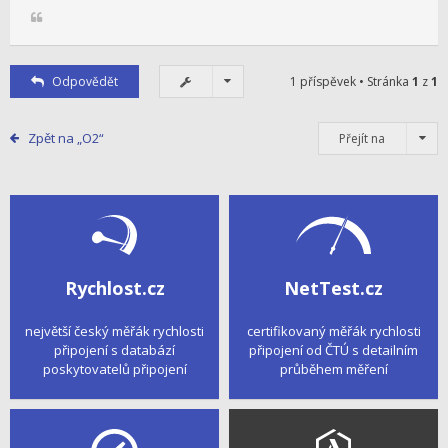
Odpovědět
1 příspěvek • Stránka
1
z
1
Zpět na „O2“
Přejít na
Rychlost.cz
NetTest.cz
největší český měřák rychlosti
certifikovaný měřák rychlosti
připojení s databází
připojení od ČTÚ s detailním
poskytovatelů připojení
průběhem měření