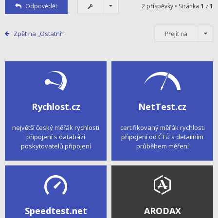
Odpovědět
2 příspěvky • Stránka
1
z
1
Zpět na „Ostatní“
Přejít na
Rychlost.cz
NetTest.cz
největší český měřák rychlosti
certifikovaný měřák rychlosti
připojení s databází
připojení od ČTÚ s detailním
poskytovatelů připojení
průběhem měření
Speedtest.net
ARODAX