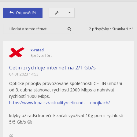
Odpovědět
2 příspěvky • Stránka
1
z
1
x-rated
Správce fóra
Cetin zrychluje internet na 2/1 Gb/s
04.01.2023 14:53
Optické přípojky provozované společností CETIN umožní
od 3. dubna stahovat rychlostí 2000 Mbps a nahrávat
rychlostí 1000 Mbps.
https://www.lupa.cz/aktuality/cetin-od- ... ripojkach/
kdyby už radši konečně začali využívat 10g-pon s rychlostí
5/5 Gb/s 🤔