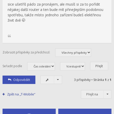
sice ušetříš páďo za pronájem, ale musíš si za to pořídit
nějakej další router a ten bude mít přinejlepším podobnou
spotřebu, takže místo jednoho zařízení budeš elektřinou
živit dvě 🤭
Zobrazit příspěvky za předchozí:
Seřadit podle
Odpovědět
3 příspěvky • Stránka
1
z
1
Zpět na „T-Mobile“
Přejít na