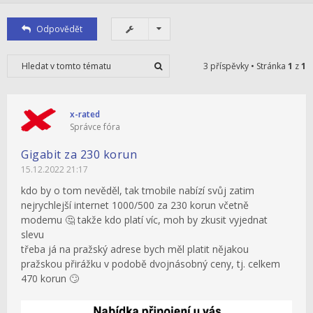
Odpovědět
3 příspěvky • Stránka
1
z
1
x-rated
Správce fóra
Gigabit za 230 korun
15.12.2022 21:17
kdo by o tom nevěděl, tak tmobile nabízí svůj zatim
nejrychlejší internet 1000/500 za 230 korun včetně
modemu 🤔 takže kdo platí víc, moh by zkusit vyjednat
slevu
třeba já na pražský adrese bych měl platit nějakou
pražskou přirážku v podobě dvojnásobný ceny, tj. celkem
470 korun 🙄