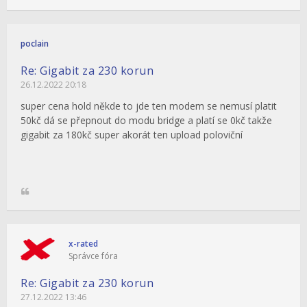
poclain
Re: Gigabit za 230 korun
26.12.2022 20:18
super cena hold někde to jde ten modem se nemusí platit
50kč dá se přepnout do modu bridge a platí se 0kč takže
gigabit za 180kč super akorát ten upload poloviční
x-rated
Správce fóra
Re: Gigabit za 230 korun
27.12.2022 13:46