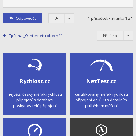
Odpovědět
1 příspěvek • Stránka
1
z
1
Zpět na „O internetu obecně“
Přejít na
Rychlost.cz
NetTest.cz
největší český měřák rychlosti
certifikovaný měřák rychlosti
připojení s databází
připojení od ČTÚ s detailním
poskytovatelů připojení
průběhem měření