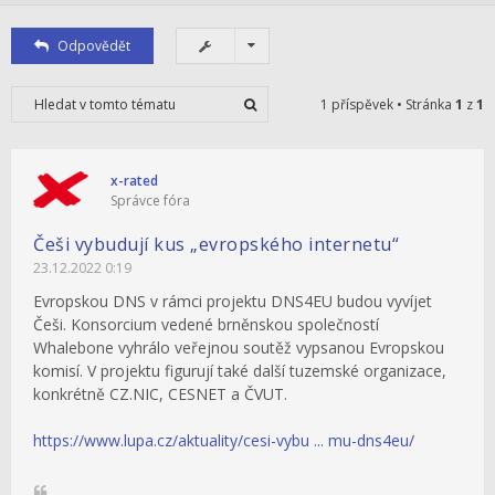
Odpovědět
1 příspěvek • Stránka
1
z
1
x-rated
Správce fóra
Češi vybudují kus „evropského internetu“
23.12.2022 0:19
Evropskou DNS v rámci projektu DNS4EU budou vyvíjet
Češi. Konsorcium vedené brněnskou společností
Whalebone vyhrálo veřejnou soutěž vypsanou Evropskou
komisí. V projektu figurují také další tuzemské organizace,
konkrétně CZ.NIC, CESNET a ČVUT.
https://www.lupa.cz/aktuality/cesi-vybu ... mu-dns4eu/