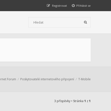
Registrovat
Přihlásit se
ernet Forum
Poskytovatelé internetového připojení
T-Mobile
3 příspěvky • Stránka
1
z
1