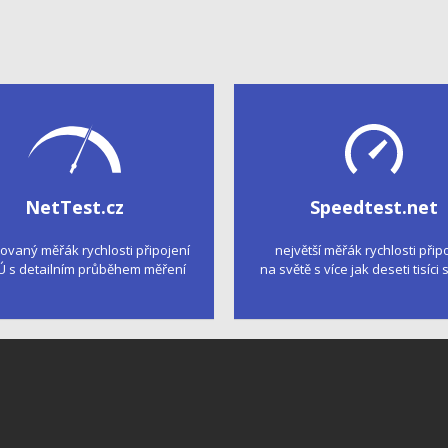
NetTest.cz
Speedtest.net
kovaný měřák rychlosti připojení
největší měřák rychlosti přip
Ú s detailním průběhem měření
na světě s více jak deseti tisíci