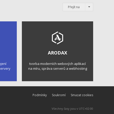
Přejít na
ARODAX
ojení
tvorba moderních webových aplikací
 servery
na míru, správa serverů a webhosting
Podmínky
Soukromí
Smazat cookies
Všechny časy jsou v
UTC+02:00