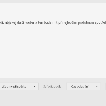
ídit nějakej další router a ten bude mít přinejlepším podobnou spotře
Všechny příspěvky
Seřadit podle
Čas odeslání