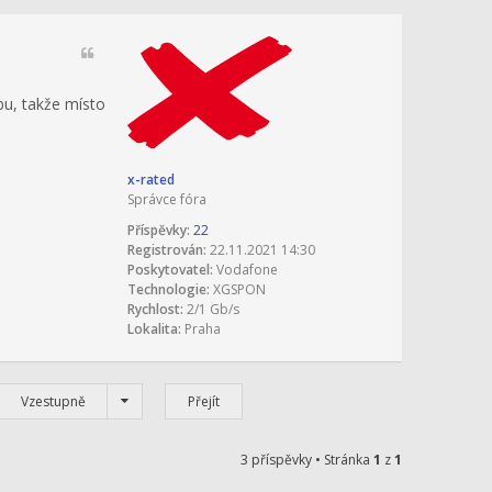
bu, takže místo
x-rated
Správce fóra
Příspěvky:
22
Registrován:
22.11.2021 14:30
Poskytovatel:
Vodafone
Technologie:
XGSPON
Rychlost:
2/1 Gb/s
Lokalita:
Praha
Vzestupně
3 příspěvky • Stránka
1
z
1