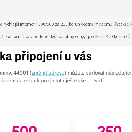
ejrychlejší internet 1000/500 za 230 korun včetně modemu 🤔 takže kd
ražskou přirážku v podobě dvojnásobný ceny, tj. celkem 470 korun 🙄