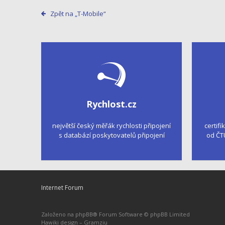
Zpět na „T-Mobile“
Rychlost.cz
největší český měřák rychlosti připojení
certifi
s databází poskytovatelů připojení
od ČT
Internet Forum
Založeno na
phpBB
® Forum Software © phpBB Limited
Hawiki design –
Gramziu