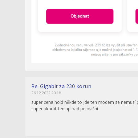
Re: Gigabit za 230 korun
26.12.2022 20:18
super cena hold někde to jde ten modem se nemusí pl
super akorát ten upload poloviční