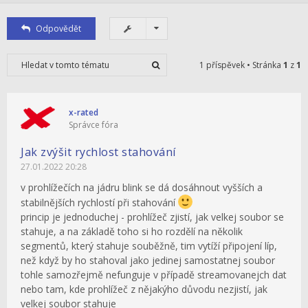
Odpovědět
1 příspěvek • Stránka
1
z
1
x-rated
Správce fóra
Jak zvýšit rychlost stahování
27.01.2022 20:28
v prohlížečích na jádru blink se dá dosáhnout vyšších a
stabilnějších rychlostí při stahování
princip je jednoduchej - prohlížeč zjistí, jak velkej soubor se
stahuje, a na základě toho si ho rozdělí na několik
segmentů, který stahuje souběžně, tim vytíží připojení líp,
než když by ho stahoval jako jedinej samostatnej soubor
tohle samozřejmě nefunguje v případě streamovanejch dat
nebo tam, kde prohlížeč z nějakýho důvodu nezjistí, jak
velkej soubor stahuje