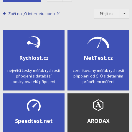
Zpět na „O internetu obecně“
Přejít na
Rychlost.cz
NetTest.cz
největší český měřák rychlosti
certifikovaný měřák rychlosti
připojení s databází
připojení od ČTÚ s detailním
poskytovatelů připojení
průběhem měření
Speedtest.net
ARODAX