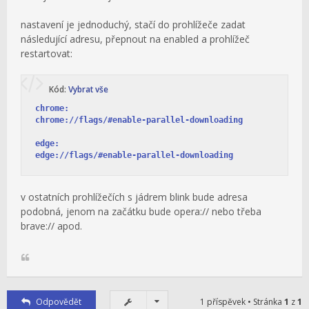
nastavení je jednoduchý, stačí do prohlížeče zadat
následující adresu, přepnout na enabled a prohlížeč
restartovat:
Kód:
Vybrat vše
chrome:

chrome://flags/#enable-parallel-downloading

edge:

edge://flags/#enable-parallel-downloading
v ostatních prohlížečích s jádrem blink bude adresa
podobná, jenom na začátku bude opera:// nebo třeba
brave:// apod.
Odpovědět
1 příspěvek • Stránka
1
z
1