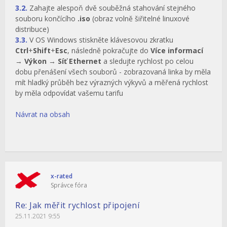
3.2.
Zahajte alespoň dvě souběžná stahování stejného
souboru končícího
.iso
(obraz volně šiřitelné linuxové
distribuce)
3.3.
V OS Windows stiskněte klávesovou zkratku
Ctrl
+
Shift
+
Esc
, následně pokračujte do
Více informací
→
Výkon
→
Síť Ethernet
a sledujte rychlost po celou
dobu přenášení všech souborů - zobrazovaná linka by měla
mít hladký průběh bez výrazných výkyvů a měřená rychlost
by měla odpovídat vašemu tarifu
Návrat na obsah
x-rated
Správce fóra
Re: Jak měřit rychlost připojení
25.11.2021 9:55