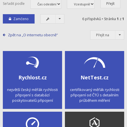
Seřadit podle
Zamčeno
6 příspěvků • Stránka
1
z
1
Zpět na „O internetu obecně“
Přejít na
Rychlost.cz
NetTest.cz
největší český měřák rychlosti
certifikovaný měřák rychlosti
připojení s databází
připojení od ČTÚ s detailním
poskytovatelů připojení
průběhem měření