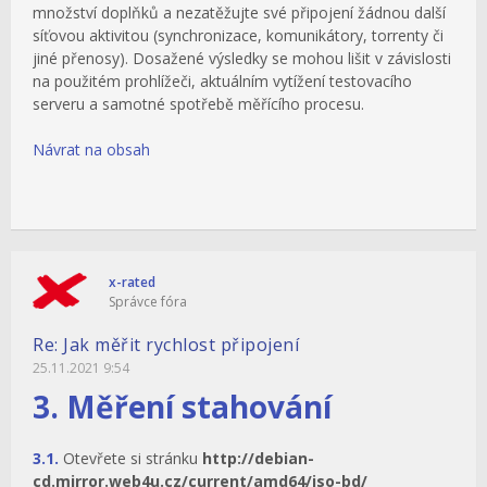
množství doplňků a nezatěžujte své připojení žádnou další
síťovou aktivitou (synchronizace, komunikátory, torrenty či
jiné přenosy). Dosažené výsledky se mohou lišit v závislosti
na použitém prohlížeči, aktuálním vytížení testovacího
serveru a samotné spotřebě měřícího procesu.
Návrat na obsah
x-rated
Správce fóra
Re: Jak měřit rychlost připojení
25.11.2021 9:54
3. Měření stahování
3.1.
Otevřete si stránku
http://debian-
cd.mirror.web4u.cz/current/amd64/iso-bd/