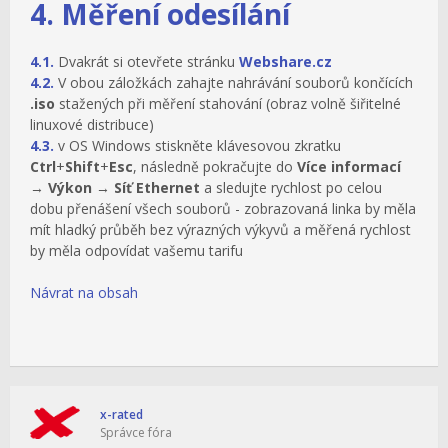
4. Měření odesílání
4.1.
Dvakrát si otevřete stránku
Webshare.cz
4.2.
V obou záložkách zahajte nahrávání souborů končících
.iso
stažených při měření stahování (obraz volně šiřitelné
linuxové distribuce)
4.3.
v OS Windows stiskněte klávesovou zkratku
Ctrl
+
Shift
+
Esc
, následně pokračujte do
Více informací
→
Výkon
→
Síť Ethernet
a sledujte rychlost po celou
dobu přenášení všech souborů - zobrazovaná linka by měla
mít hladký průběh bez výrazných výkyvů a měřená rychlost
by měla odpovídat vašemu tarifu
Návrat na obsah
x-rated
Správce fóra