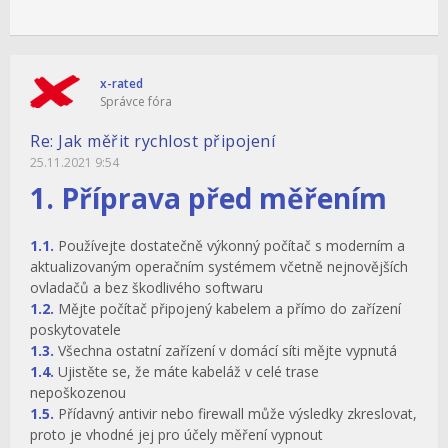
x-rated
Správce fóra
Re: Jak měřit rychlost připojení
25.11.2021 9:54
1. Příprava před měřením
1.1.
Používejte dostatečně výkonný počítač s moderním a
aktualizovaným operačním systémem včetně nejnovějších
ovladačů a bez škodlivého softwaru
1.2.
Mějte počítač připojený kabelem a přímo do zařízení
poskytovatele
1.3.
Všechna ostatní zařízení v domácí síti mějte vypnutá
1.4.
Ujistěte se, že máte kabeláž v celé trase
nepoškozenou
1.5.
Přídavný antivir nebo firewall může výsledky zkreslovat,
proto je vhodné jej pro účely měření vypnout