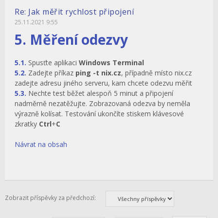
Re: Jak měřit rychlost připojení
25.11.2021 9:55
5. Měření odezvy
5.1.
Spusťte aplikaci
Windows Terminal
5.2.
Zadejte příkaz
ping -t nix.cz
, případně místo nix.cz
zadejte adresu jiného serveru, kam chcete odezvu měřit
5.3.
Nechte test běžet alespoň 5 minut a připojení
nadměrně nezatěžujte. Zobrazovaná odezva by neměla
výrazně kolísat. Testování ukončíte stiskem klávesové
zkratky
Ctrl
+
C
Návrat na obsah
Zobrazit příspěvky za předchozí: