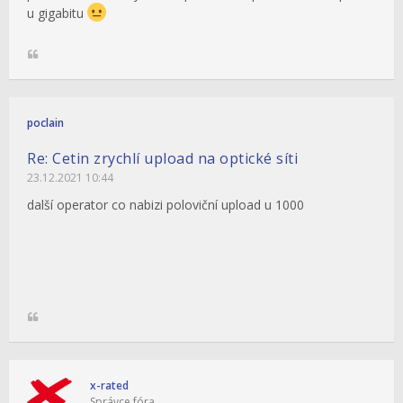
u gigabitu
poclain
Re: Cetin zrychlí upload na optické síti
23.12.2021 10:44
další operator co nabizi poloviční upload u 1000
x-rated
Správce fóra