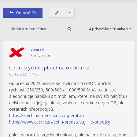
Odpovědět
4 příspěvky • Stránka
1
z
1
x-rated
Správce fóra
Cetin zrychlí upload na optické síti
06.12.2021 17:18
od března 2022 bysme se měli na síti GPON dočkat
rychlostí 250/250, 500/500 a 1000/500 Mb/s, cetin tak
sjedodnucje nabídku s t-mobilem, kterej na svý síti nabízí už
delší dobu stejný rychlosti, změna se dotkne nejen O2, ale i
ostatních přeprodejců
https://zrychlujemecesko.cz/operatori
https://www.cetin.cz/-/cetin-predstavuj ... e-pripojky
palec nahoru za zrychlení uploadu, ale palec dolu za upload