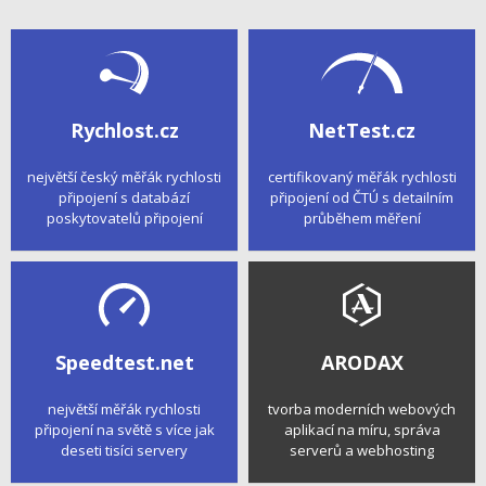
Rychlost.cz
NetTest.cz
největší český měřák rychlosti
certifikovaný měřák rychlosti
připojení s databází
připojení od ČTÚ s detailním
poskytovatelů připojení
průběhem měření
Speedtest.net
ARODAX
největší měřák rychlosti
tvorba moderních webových
připojení na světě s více jak
aplikací na míru, správa
deseti tisíci servery
serverů a webhosting