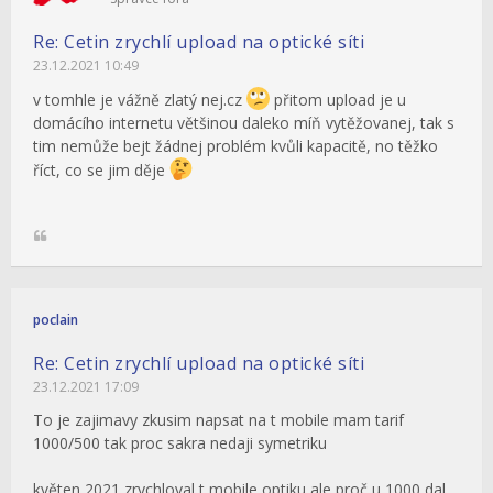
Re: Cetin zrychlí upload na optické síti
23.12.2021 10:49
v tomhle je vážně zlatý nej.cz
přitom upload je u
domácího internetu většinou daleko míň vytěžovanej, tak s
tim nemůže bejt žádnej problém kvůli kapacitě, no těžko
říct, co se jim děje
poclain
Re: Cetin zrychlí upload na optické síti
23.12.2021 17:09
To je zajimavy zkusim napsat na t mobile mam tarif
1000/500 tak proc sakra nedaji symetriku
květen 2021 zrychloval t mobile optiku ale proč u 1000 dal