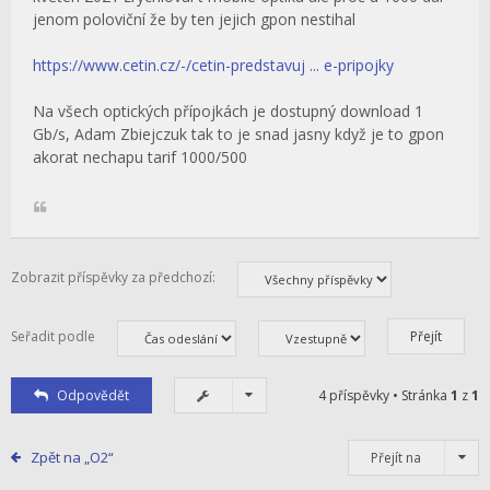
jenom poloviční že by ten jejich gpon nestihal
https://www.cetin.cz/-/cetin-predstavuj ... e-pripojky
Na všech optických přípojkách je dostupný download 1
Gb/s, Adam Zbiejczuk tak to je snad jasny když je to gpon
akorat nechapu tarif 1000/500
Zobrazit příspěvky za předchozí:
Seřadit podle
Odpovědět
4 příspěvky • Stránka
1
z
1
Zpět na „O2“
Přejít na