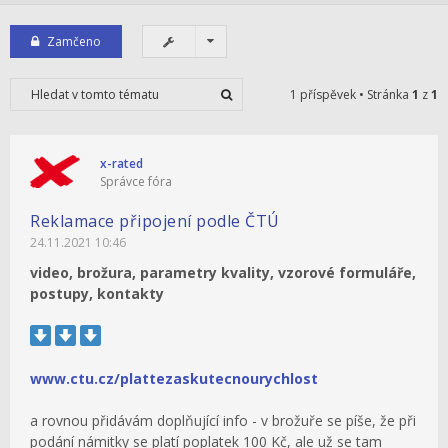
Zamčeno
1 příspěvek • Stránka
1
z
1
x-rated
Správce fóra
Reklamace připojení podle ČTÚ
24.11.2021 10:46
video, brožura, parametry kvality, vzorové formuláře,
postupy, kontakty
www.ctu.cz/plattezaskutecnourychlost
a rovnou přidávám doplňující info - v brožuře se píše, že při
podání námitky se platí poplatek 100 Kč, ale už se tam