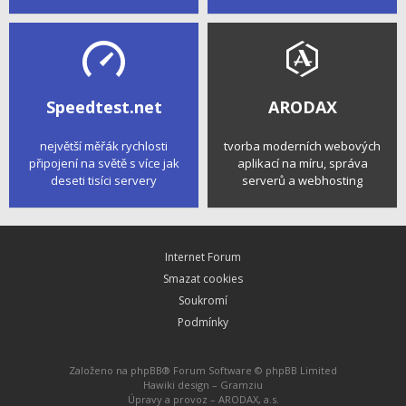
Speedtest.net
ARODAX
největší měřák rychlosti
tvorba moderních webových
připojení na světě s více jak
aplikací na míru, správa
deseti tisíci servery
serverů a webhosting
Internet Forum
Smazat cookies
Soukromí
Podmínky
Založeno na
phpBB
® Forum Software © phpBB Limited
Hawiki design –
Gramziu
Úpravy a provoz –
ARODAX, a.s.