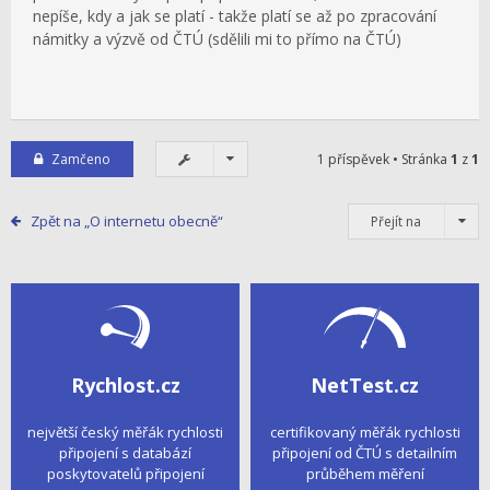
nepíše, kdy a jak se platí - takže platí se až po zpracování
námitky a výzvě od ČTÚ (sdělili mi to přímo na ČTÚ)
Zamčeno
1 příspěvek • Stránka
1
z
1
Zpět na „O internetu obecně“
Přejít na
Rychlost.cz
NetTest.cz
největší český měřák rychlosti
certifikovaný měřák rychlosti
připojení s databází
připojení od ČTÚ s detailním
poskytovatelů připojení
průběhem měření