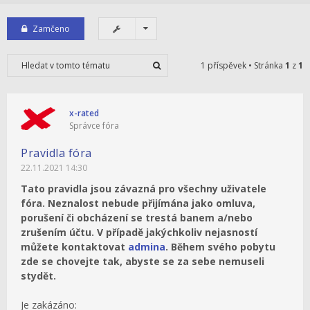
Zamčeno
1 příspěvek • Stránka
1
z
1
x-rated
Správce fóra
Pravidla fóra
22.11.2021 14:30
Tato pravidla jsou závazná pro všechny uživatele
fóra. Neznalost nebude přijímána jako omluva,
porušení či obcházení se trestá banem a/nebo
zrušením účtu. V případě jakýchkoliv nejasností
můžete kontaktovat
admina
. Během svého pobytu
zde se chovejte tak, abyste se za sebe nemuseli
stydět.
Je zakázáno: