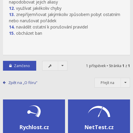
napodobovat jejich aliasy
12.
využívat jakékoliv chyby
13.
znepříjemňovat jakýmkoliv způsobem pobyt ostatním
nebo narušovat pořádek
14.
navádět ostatní k porušování pravidel
15.
obcházet ban
Zamčeno
1 příspěvek • Stránka
1
z
1
Zpět na „O fóru“
Přejít na
Rychlost.cz
NetTest.cz