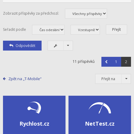
Zobrazit příspěvky za předchozí:
Seřadit podle
Odpovědět
11 příspěvků
1
2
Zpět na „T-Mobile“
Přejít na
Rychlost.cz
NetTest.cz