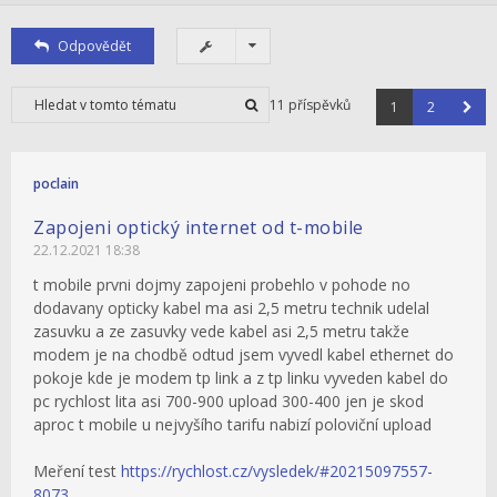
Odpovědět
11 příspěvků
1
2
poclain
Zapojeni optický internet od t-mobile
22.12.2021 18:38
t mobile prvni dojmy zapojeni probehlo v pohode no
dodavany opticky kabel ma asi 2,5 metru technik udelal
zasuvku a ze zasuvky vede kabel asi 2,5 metru takže
modem je na chodbě odtud jsem vyvedl kabel ethernet do
pokoje kde je modem tp link a z tp linku vyveden kabel do
pc rychlost lita asi 700-900 upload 300-400 jen je skod
aproc t mobile u nejvyšího tarifu nabizí poloviční upload
Meření test
https://rychlost.cz/vysledek/#20215097557-
8073