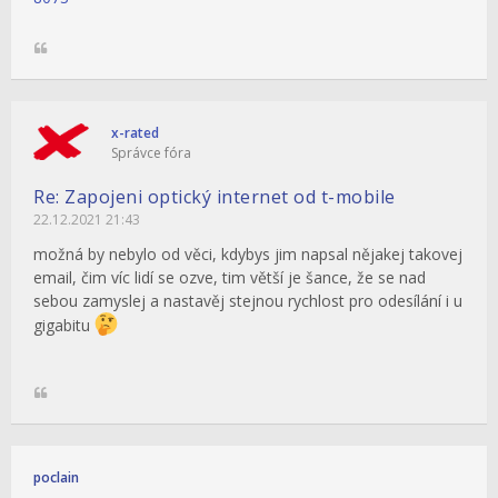
x-rated
Správce fóra
Re: Zapojeni optický internet od t-mobile
22.12.2021 21:43
možná by nebylo od věci, kdybys jim napsal nějakej takovej
email, čim víc lidí se ozve, tim větší je šance, že se nad
sebou zamyslej a nastavěj stejnou rychlost pro odesílání i u
gigabitu
poclain