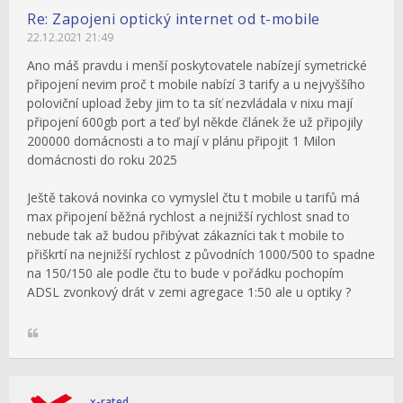
Re: Zapojeni optický internet od t-mobile
22.12.2021 21:49
Ano máš pravdu i menší poskytovatele nabízejí symetrické
připojení nevim proč t mobile nabízí 3 tarify a u nejvyššího
poloviční upload žeby jim to ta síť nezvládala v nixu mají
připojení 600gb port a teď byl někde článek že už připojily
200000 domácnosti a to mají v plánu připojit 1 Milon
domácnosti do roku 2025
Ještě taková novinka co vymyslel čtu t mobile u tarifů má
max připojení běžná rychlost a nejnižší rychlost snad to
nebude tak až budou přibývat zákazníci tak t mobile to
přiškrtí na nejnižší rychlost z původních 1000/500 to spadne
na 150/150 ale podle čtu to bude v pořádku pochopím
ADSL zvonkový drát v zemi agregace 1:50 ale u optiky ?
x-rated