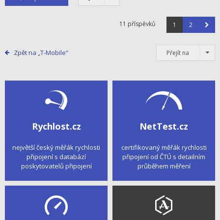
11 příspěvků
1
2
Zpět na „T-Mobile“
Přejít na
Rychlost.cz
NetTest.cz
největší český měřák rychlosti
certifikovaný měřák rychlosti
připojení s databází
připojení od ČTÚ s detailním
poskytovatelů připojení
průběhem měření