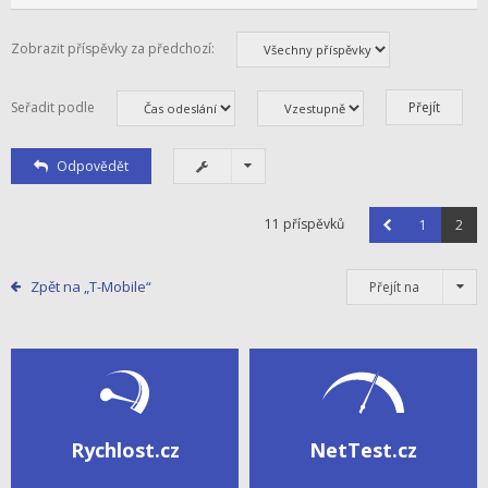
Zobrazit příspěvky za předchozí:
Seřadit podle
Odpovědět
11 příspěvků
1
2
Zpět na „T-Mobile“
Přejít na
Rychlost.cz
NetTest.cz