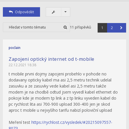
Odpovědět
11 příspěvků
1
2
poclain
Zapojeni optický internet od t-mobile
22.12.2021 18:38
t mobile prvni dojmy zapojeni probehlo v pohode no
dodavany opticky kabel ma asi 2,5 metru technik udelal
zasuvku a ze zasuvky vede kabel asi 2,5 metru takže
modem je na chodbě odtud jsem vyvedl kabel ethernet do
pokoje kde je modem tp link a z tp linku vyveden kabel do
pc rychlost lita asi 700-900 upload 300-400 jen je skod
aproc t mobile u nejvyšího tarifu nabizí poloviční upload
Meření test
https://rychlost.cz/vysledek/#20215097557-
8073