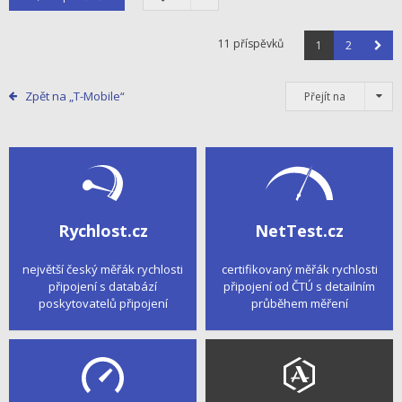
11 příspěvků
1
2
Zpět na „T-Mobile“
Přejít na
Rychlost.cz
NetTest.cz
největší český měřák rychlosti
certifikovaný měřák rychlosti
připojení s databází
připojení od ČTÚ s detailním
poskytovatelů připojení
průběhem měření