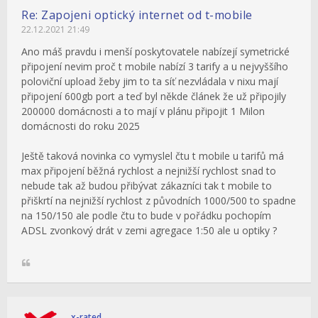
Re: Zapojeni optický internet od t-mobile
22.12.2021 21:49
Ano máš pravdu i menší poskytovatele nabízejí symetrické
připojení nevim proč t mobile nabízí 3 tarify a u nejvyššího
poloviční upload žeby jim to ta síť nezvládala v nixu mají
připojení 600gb port a teď byl někde článek že už připojily
200000 domácnosti a to mají v plánu připojit 1 Milon
domácnosti do roku 2025
Ještě taková novinka co vymyslel čtu t mobile u tarifů má
max připojení běžná rychlost a nejnižší rychlost snad to
nebude tak až budou přibývat zákazníci tak t mobile to
přiškrtí na nejnižší rychlost z původních 1000/500 to spadne
na 150/150 ale podle čtu to bude v pořádku pochopím
ADSL zvonkový drát v zemi agregace 1:50 ale u optiky ?
x-rated