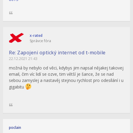
x-rated
Správce fóra
Re: Zapojeni optický internet od t-mobile
22.12.2021 21:43
možná by nebylo od věci, kdybys jim napsal nějakej takovej
email, čim víc lidí se ozve, tim větší je šance, že se nad
sebou zamyslej a nastavěj stejnou rychlost pro odesílání i u
gigabitu
poclain