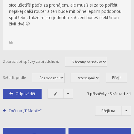
sice ušetříš páďo za pronájem, ale musíš si za to pořídit
nějakej další router a ten bude mít přinejlepším podobnou
spotřebu, takže místo jednoho zařízení budeš elektřinou
živit dvě 🤭
Zobrazit příspěvky za předchozí:
Seřadit podle
Odpovědět
3 příspěvky • Stránka
1
z
1
Zpět na „T-Mobile“
Přejít na