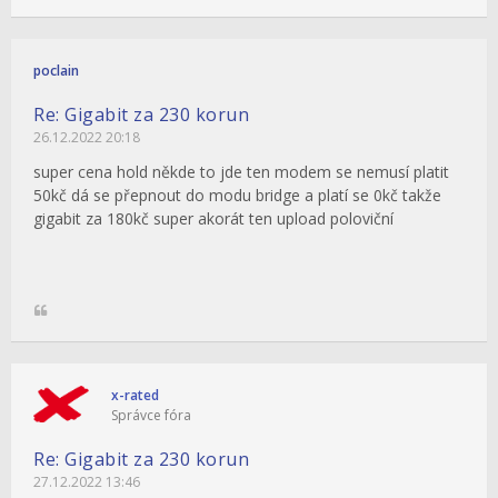
poclain
Re: Gigabit za 230 korun
26.12.2022 20:18
super cena hold někde to jde ten modem se nemusí platit
50kč dá se přepnout do modu bridge a platí se 0kč takže
gigabit za 180kč super akorát ten upload poloviční
x-rated
Správce fóra
Re: Gigabit za 230 korun
27.12.2022 13:46