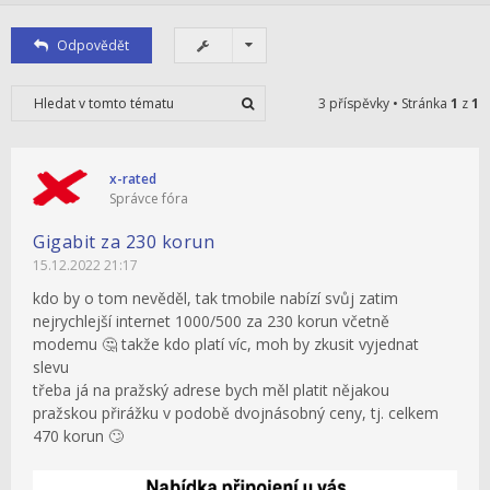
Odpovědět
3 příspěvky • Stránka
1
z
1
x-rated
Správce fóra
Gigabit za 230 korun
15.12.2022 21:17
kdo by o tom nevěděl, tak tmobile nabízí svůj zatim
nejrychlejší internet 1000/500 za 230 korun včetně
modemu 🤔 takže kdo platí víc, moh by zkusit vyjednat
slevu
třeba já na pražský adrese bych měl platit nějakou
pražskou přirážku v podobě dvojnásobný ceny, tj. celkem
470 korun 🙄