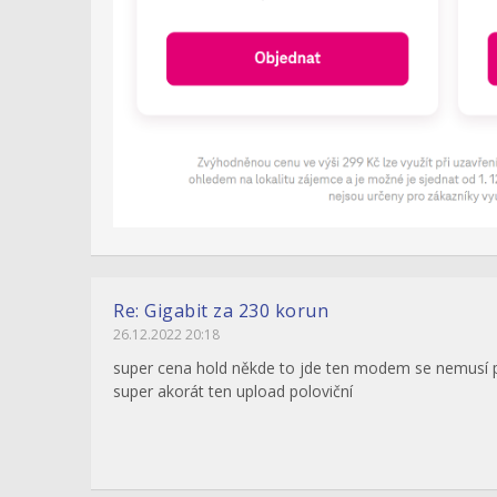
Re: Gigabit za 230 korun
26.12.2022 20:18
super cena hold někde to jde ten modem se nemusí pl
super akorát ten upload poloviční