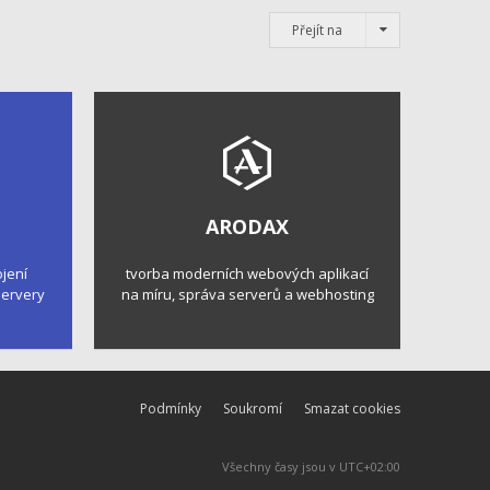
Přejít na
ARODAX
ojení
tvorba moderních webových aplikací
 servery
na míru, správa serverů a webhosting
Podmínky
Soukromí
Smazat cookies
Všechny časy jsou v
UTC+02:00