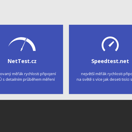
NetTest.cz
Speedtest.net
kovaný měřák rychlosti připojení
největší měřák rychlosti přip
Ú s detailním průběhem měření
na světě s více jak deseti tisíci