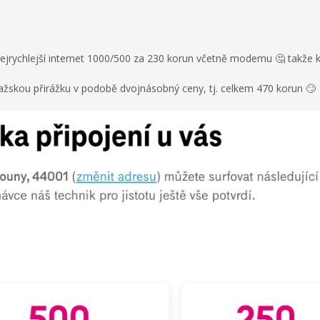
ejrychlejší internet 1000/500 za 230 korun včetně modemu 🤔 takže kd
ražskou přirážku v podobě dvojnásobný ceny, tj. celkem 470 korun 🙄