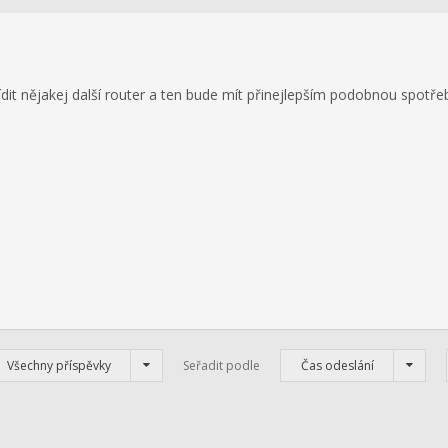
ídit nějakej další router a ten bude mít přinejlepším podobnou spotře
Všechny příspěvky
Seřadit podle
Čas odeslání