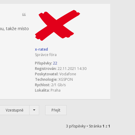
bu, takže místo
x-rated
Správce fóra
Příspěvky:
22
Registrován:
22.11.2021 14:30
Poskytovatel:
Vodafone
Technologie:
XGSPON
Rychlost:
2/1 Gb/s
Lokalita:
Praha
Vzestupně
3 příspěvky • Stránka
1
z
1