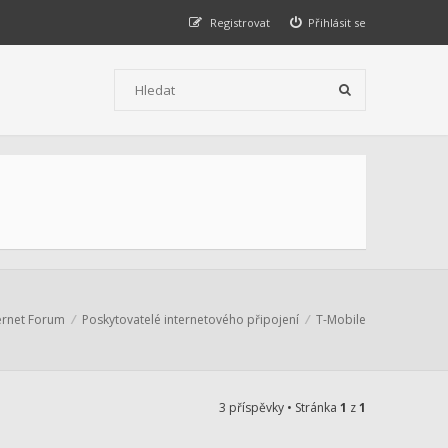
Registrovat
Přihlásit se
ernet Forum
Poskytovatelé internetového připojení
T-Mobile
3 příspěvky • Stránka
1
z
1