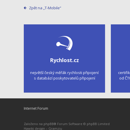
Zpět na „T-Mobile“
Rychlost.cz
největší český měřák rychlosti připojení
certifi
s databází poskytovatelů připojení
od ČT
Internet Forum
Založeno na
phpBB
® Forum Software © phpBB Limited
Hawiki design –
Gramziu