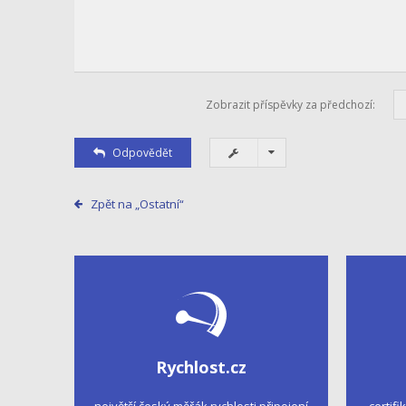
Zobrazit příspěvky za předchozí:
Odpovědět
Zpět na „Ostatní“
Rychlost.cz