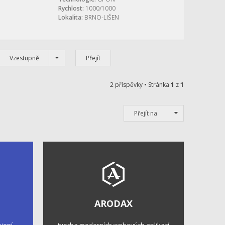
Rychlost:
1000/1000
Lokalita:
BRNO-LIŠEN
Vzestupně
2 příspěvky • Stránka
1
z
1
Přejít na
ARODAX