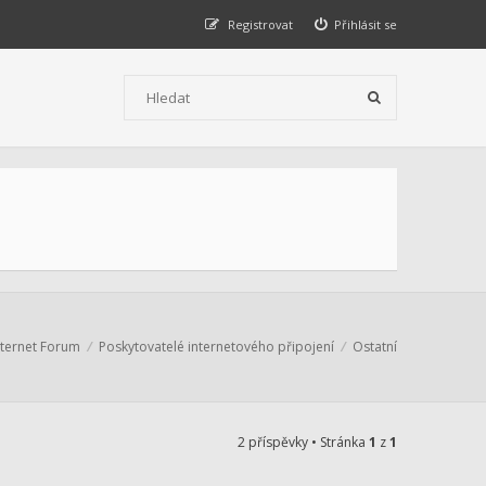
Registrovat
Přihlásit se
nternet Forum
Poskytovatelé internetového připojení
Ostatní
2 příspěvky • Stránka
1
z
1