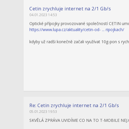
Cetin zrychluje internet na 2/1 Gb/s
04.01.2023 14:53
Optické přípojky provozované společností CETIN umož
https://www.lupa.cz/aktuality/cetin-od- ... ripojkach/
kdyby už radši konečně začali využívat 10g-pon s rych
Re: Cetin zrychluje internet na 2/1 Gb/s
05.01.2023 19:53
SKVĚLÁ ZPRÁVA UVIDÍME CO NA TO T-MOBILE NEJ.CZ