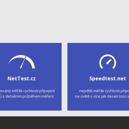
NetTest.cz
Speedtest.net
kovaný měřák rychlosti připojení
největší měřák rychlosti přip
Ú s detailním průběhem měření
na světě s více jak deseti tisíci