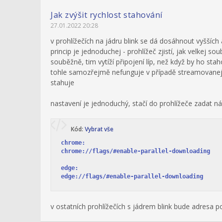
Jak zvýšit rychlost stahování
27.01.2022 20:28
v prohlížečích na jádru blink se dá dosáhnout vyšších a
princip je jednoduchej - prohlížeč zjistí, jak velkej s
souběžně, tim vytíží připojení líp, než když by ho st
tohle samozřejmě nefunguje v případě streamovanejch
stahuje
nastavení je jednoduchý, stačí do prohlížeče zadat ná
Kód:
Vybrat vše
chrome:

chrome://flags/#enable-parallel-downloading

edge:

edge://flags/#enable-parallel-downloading
v ostatních prohlížečích s jádrem blink bude adresa 