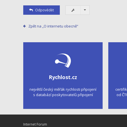
Odpovědět
Zpět na „O internetu obecně“
Rychlost.cz
největší český měřák rychlosti připojení
certifi
s databází poskytovatelů připojení
od ČT
Internet Forum