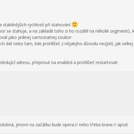
 stabilnějších rychlostí při stahování
oubor se stahuje, a na základě toho si ho rozdělí na několik segmentů, 
ahoval jako jedinej samostatnej soubor
 dat nebo tam, kde prohlížeč z nějakýho důvodu nezjistí, jak velkej
sledující adresu, přepnout na enabled a prohlížeč restartovat:
podobná, jenom na začátku bude opera:// nebo třeba brave:// apod.