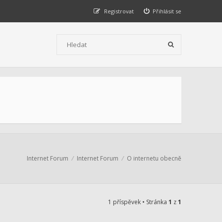
Registrovat
Přihlásit se
Internet Forum
Internet Forum
O internetu obecně
1 příspěvek • Stránka
1
z
1