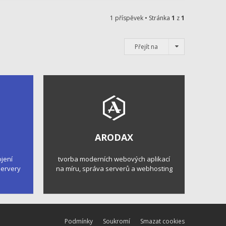
1 příspěvek • Stránka
1
z
1
Přejít na
ARODAX
ojení
tvorba moderních webových aplikací
 servery
na míru, správa serverů a webhosting
Podmínky
Soukromí
Smazat cookies