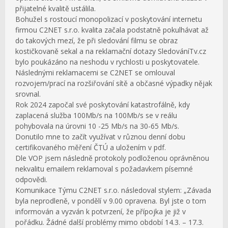
přijatelné kvalitě ustálila.
Bohužel s rostoucí monopolizací v poskytování internetu
firmou C2NET s.r.o. kvalita začala podstatně pokulhávat až
do takových mezí, že při sledování filmu se obraz
kostičkovaně sekal a na reklamační dotazy SledováníTv.cz
bylo poukázáno na neshodu v rychlosti u poskytovatele.
Následnými reklamacemi se C2NET se omlouval
rozvojem/prací na rozšiřování sítě a občasné výpadky nějak
srovnal.
Rok 2024 započal své poskytování katastrofálně, kdy
zaplacená služba 100Mb/s na 100Mb/s se v reálu
pohybovala na úrovni 10 -25 Mb/s na 30-65 Mb/s.
Donutilo mne to začít využívat v různou denní dobu
certifikovaného měření ČTÚ a uložením v pdf.
Dle VOP jsem následně protokoly podloženou oprávněnou
nekvalitu emailem reklamoval s požadavkem písemné
odpovědi.
Komunikace Týmu C2NET s.r.o. následoval stylem: „Závada
byla neprodleně, v pondělí v 9.00 opravena. Byl jste o tom
informován a vyzván k potvrzení, že přípojka je již v
pořádku. Žádné další problémy mimo období 14.3. – 17.3.