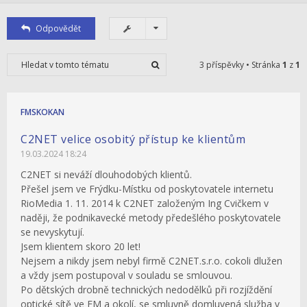
Odpovědět
3 příspěvky • Stránka
1
z
1
FMSKOKAN
C2NET velice osobitý přístup ke klientům
19.03.2024 18:24
C2NET si neváží dlouhodobých klientů.
Přešel jsem ve Frýdku-Místku od poskytovatele internetu
RioMedia 1. 11. 2014 k C2NET založeným Ing Cvičkem v
naději, že podnikavecké metody předešlého poskytovatele
se nevyskytují.
Jsem klientem skoro 20 let!
Nejsem a nikdy jsem nebyl firmě C2NET.s.r.o. cokoli dlužen
a vždy jsem postupoval v souladu se smlouvou.
Po dětských drobně technických nedodělků při rozjíždění
optické sítě ve FM a okolí, se smluvně domluvená služba v