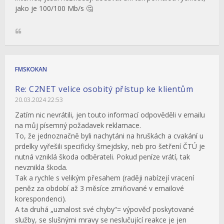
jako je 100/100 Mb/s 🤔
FMSKOKAN
Re: C2NET velice osobitý přístup ke klientům
20.03.2024 22:53
Zatím nic nevrátili, jen touto informací odpověděli v emailu
na můj písemný požadavek reklamace.
To, že jednoznačně byli nachytáni na hruškách a cvakání u
prdelky vyřešili specificky šmejdsky, neb pro šetření ČTÚ je
nutná vzniklá škoda odběrateli. Pokud peníze vrátí, tak
nevznikla škoda.
Tak a rychle s velikým přesahem (raději nabízejí vracení
peněz za období až 3 měsíce zmiňované v emailové
korespondenci).
A ta druhá „uznalost své chyby“= výpověď poskytované
služby, se slušnými mravy se neslučující reakce je jen