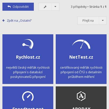
Odpovědět
3 příspěvky • Stránka
1
z
1
Zpět na „Ostatní“
Přejít na
Rychlost.cz
NetTest.cz
největší český měřák rychlosti
certifikovaný měřák rychlosti
připojení s databází
připojení od ČTÚ s detailním
poskytovatelů připojení
průběhem měření