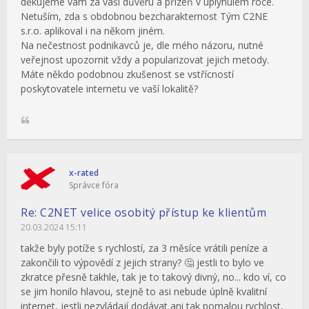
děkujeme vám za vaši důvěru a přízeň v uplynulém roce.
Netuším, zda s obdobnou bezcharakternost Tým C2NE
s.r.o. aplikoval i na někom jiném.
Na nečestnost podnikavců je, dle mého názoru, nutné
veřejnost upozornit vždy a popularizovat jejich metody.
Máte někdo podobnou zkušenost se vstřícností
poskytovatele internetu ve vaší lokalitě?
x-rated
Správce fóra
Re: C2NET velice osobitý přístup ke klientům
20.03.2024 15:11
takže byly potíže s rychlostí, za 3 měsíce vrátili peníze a
zakončili to výpovědí z jejich strany? 🤔 jestli to bylo ve
zkratce přesně takhle, tak je to takový divný, no... kdo ví, co
se jim honilo hlavou, stejně to asi nebude úplně kvalitní
internet, jestli nezvládají dodávat ani tak pomalou rychlost,