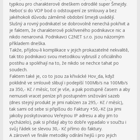
typikou pro charakterově dneškem odrodilé super Šmejdy.
Neboť si do VOP bod o odstoupení ze smlouvy a bez
jakéhokoli důvodu záměrně obdobní šmejdi uvádějí.
Slušný a rovný podnikatel se dobrovolně nenechá pokřivit a
je faktem, že charakterově pokřiveného podnikavce nic a
nikdo nenarovná. Podnikavci C2NET s.r.o. jsou názorným
příkladem dneška.
Takže, příjdou-li komplikace v jejich prokazatelné nekvalitě,
tak tito podnikavci svou metodikou vybruslí z oficiálního
postihu a spoléhají na to, že nikdo se nechce tahat po
soudech.
Faktem také je, co to jsou za křivácké Hov_da, když
poklidně ve smlouvě slibují i podepíší 100Mb/s na 100Mb/s
za 350,- Kč / měsíc, toť je vše, a pak postupně časem a aby
nemuseli vracet peníze při postupném snižování sazeb
(dnes stejný produkt je jimi nabízen za 295,- Kč / měsíc),
tak sami od sebe si připíšou do Faktury +50,-Kč (za jimi
jakoby poskytovanou Veřejnou IP adresu a aby jim to
vycházelo), pak si přidají aby to dobře vypadalo v součtu i
svůj řádek se slevou 30,- Kč přímo do faktury.
A zároveň ve finále metodiky odírání hejlů i pro jejich