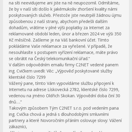
na síti neevidujeme ani jste na ně neupozornil. Odmítáme,
že by v naší síti došlo k jakémukoliv zhoršení kvality námi
poskytovaných služeb. Přestože jste neutrpěl žádnou újmu
způsobenou z naší strany, abychom předešli dalším
dohadům, vrátíme v plné výši poplatky za Internet za
reklamované období leden, únor a březen 2024 ve výši 350
Kč měsíčně. Zašleme je na Váš bankovní účet. Tímto
pokládáme Vaše reklamace za vyřešené. V případě, že
nesouhlasíte s postupem vyřízení reklamace, máte právo
se obrátit na Český telekomunikační úřad.“
V dalším odpovědním emailu firmy C2NET vedené panem
ing. Cvičkem uvedli: Věc: „Výpověď poskytované služby
klientské číslo 7299
Vážený pane, tímto Vám vypovídáme službu připojení k
Internetu na adrese Lískovecká 2782, klientské číslo 7299,
vedenou na jméno Oldřich Skokan. Výpovědní doba činí 30
dnů….“
Takovým způsobem Tým C2NET s.r.o. pod vedením pana
ing. Cvička chová a jedná s dlouhodobými smluvními
partnery a které Novoročním přáním oslovuje slovy: Vážení
zákazníci,