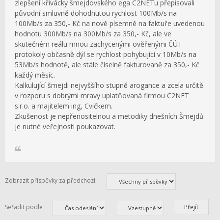
zlepšení křivácky šmejdovského ega C2NETu přepisovali
původní smluvně dohodnutou rychlost 100Mb/s na
100Mb/s za 350,- Kč na nově písemně na faktuře uvedenou
hodnotu 300Mb/s na 300Mb/s za 350,- Kč, ale ve
skutečném reálu mnou zachycenými ověřenými ČÚT
protokoly občasně dýl se rychlost pohybující v 10Mb/s na
53Mb/s hodnotě, ale stále číselně fakturovaně za 350,- Kč
každý měsíc.
Kalkulující šmejdi nejvyššího stupně arogance a zcela určitě
v rozporu s dobrými mravy uplatňovaná firmou C2NET
s.r.o. a majitelem ing, Cvičkem.
Zkušenost je nepřenositelnou a metodiky dnešních Šmejdů
je nutné veřejnosti poukazovat.
Zobrazit příspěvky za předchozí:
Seřadit podle