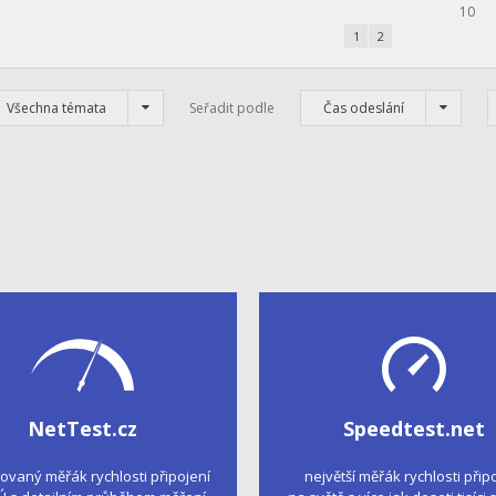
10
1
2
Všechna témata
Seřadit podle
Čas odeslání
NetTest.cz
Speedtest.net
kovaný měřák rychlosti připojení
největší měřák rychlosti přip