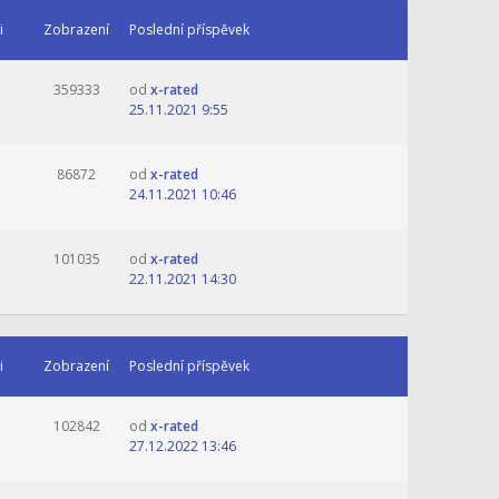
i
Zobrazení
Poslední příspěvek
359333
od
x-rated
25.11.2021 9:55
86872
od
x-rated
24.11.2021 10:46
101035
od
x-rated
22.11.2021 14:30
i
Zobrazení
Poslední příspěvek
102842
od
x-rated
27.12.2022 13:46