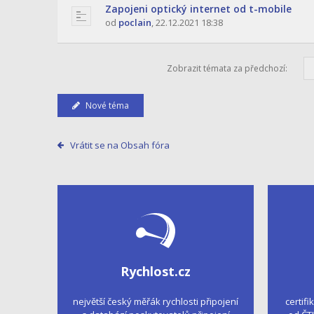
Zapojeni optický internet od t-mobile
od
poclain
,
22.12.2021 18:38
Zobrazit témata za předchozí:
Nové téma
Vrátit se na Obsah fóra
Rychlost.cz
největší český měřák rychlosti připojení
certifi