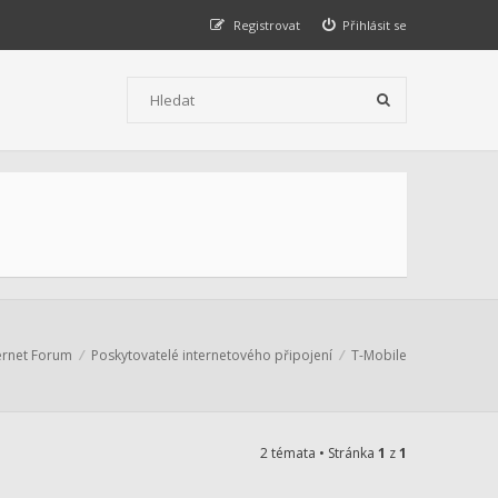
Registrovat
Přihlásit se
ernet Forum
Poskytovatelé internetového připojení
T-Mobile
2 témata • Stránka
1
z
1