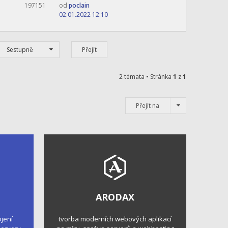
197151
od
poclain
02.01.2022 12:10
Sestupně
2 témata • Stránka
1
z
1
Přejít na
ARODAX
ojení
tvorba moderních webových aplikací