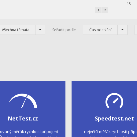
10
1
2
Všechna témata
Seřadit podle
Čas odeslání
NetTest.cz
Speedtest.net
kovaný měřák rychlosti připojení
největší měřák rychlosti přip