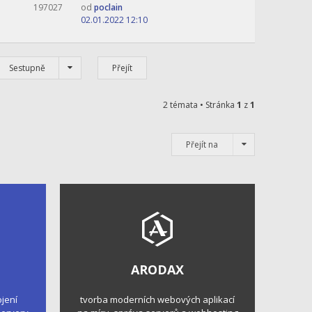
197027
od
poclain
02.01.2022 12:10
Sestupně
2 témata • Stránka
1
z
1
Přejít na
ARODAX
ojení
tvorba moderních webových aplikací