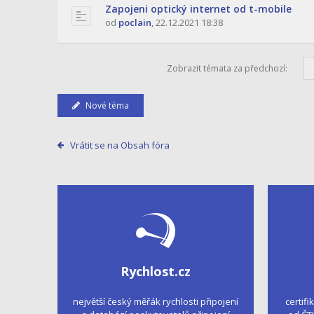
Zapojeni optický internet od t-mobile
od
poclain
,
22.12.2021 18:38
Zobrazit témata za předchozí:
Nové téma
Vrátit se na Obsah fóra
Rychlost.cz
největší český měřák rychlosti připojení
certifi