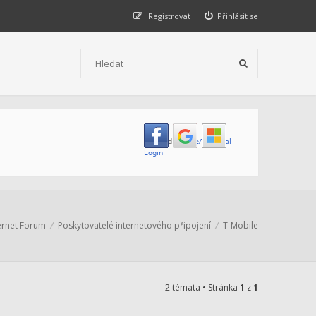
Registrovat
Přihlásit se
ernet Forum
Poskytovatelé internetového připojení
T-Mobile
2 témata • Stránka
1
z
1