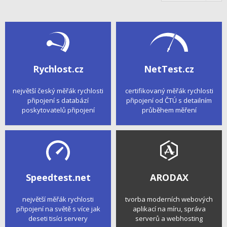
Rychlost.cz
NetTest.cz
největší český měřák rychlosti
certifikovaný měřák rychlosti
připojení s databází
připojení od ČTÚ s detailním
poskytovatelů připojení
průběhem měření
Speedtest.net
ARODAX
největší měřák rychlosti
tvorba moderních webových
připojení na světě s více jak
aplikací na míru, správa
deseti tisíci servery
serverů a webhosting