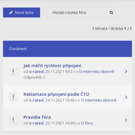
Nové téma
2 témata • Stránka
1
z
1
Oznámení
Jak měřit rychlost připojení
od
x-rated
,
25.11.2021 9:53
» v
O internetu obecně
Odpovědi:
5
Reklamace připojení podle ČTÚ
od
x-rated
,
24.11.2021 10:46
» v
O internetu obecně
Pravidla fóra
od
x-rated
,
22.11.2021 14:30
» v
O fóru