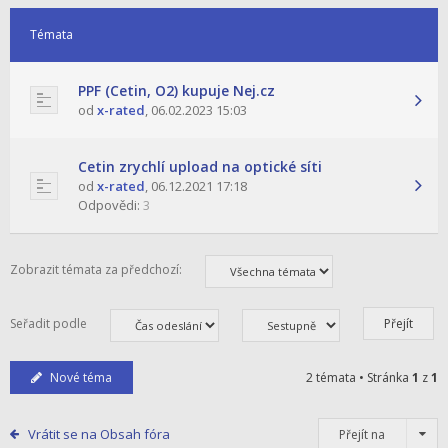
Témata
PPF (Cetin, O2) kupuje Nej.cz
od
x-rated
,
06.02.2023 15:03
Cetin zrychlí upload na optické síti
od
x-rated
,
06.12.2021 17:18
Odpovědi:
3
Zobrazit témata za předchozí:
Seřadit podle
Nové téma
2 témata • Stránka
1
z
1
Vrátit se na Obsah fóra
Přejít na