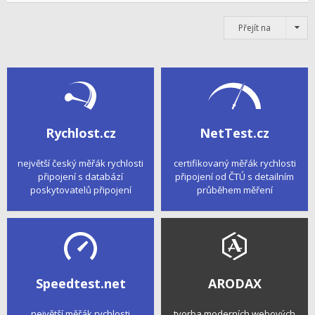
Přejít na
Rychlost.cz
NetTest.cz
největší český měřák rychlosti
certifikovaný měřák rychlosti
připojení s databází
připojení od ČTÚ s detailním
poskytovatelů připojení
průběhem měření
Speedtest.net
ARODAX
největší měřák rychlosti
tvorba moderních webových