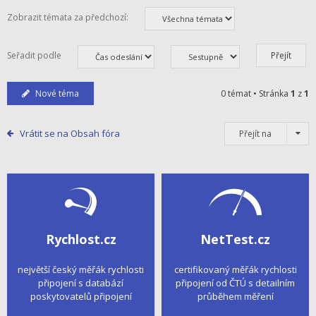
Zobrazit témata za předchozí:
Seřadit podle
Nové téma
0 témat • Stránka
1
z
1
Vrátit se na Obsah fóra
Přejít na
Rychlost.cz
NetTest.cz
největší český měřák rychlosti
certifikovaný měřák rychlosti
připojení s databází
připojení od ČTÚ s detailním
poskytovatelů připojení
průběhem měření