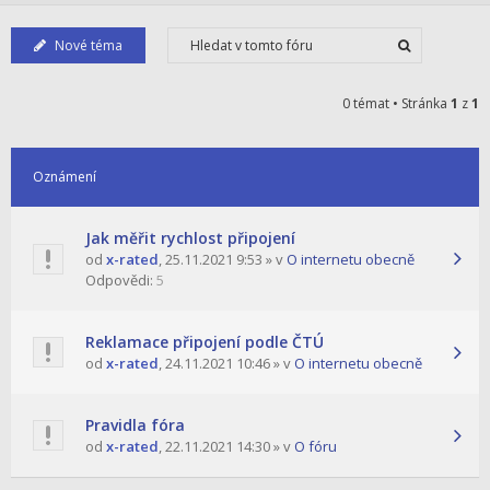
Nové téma
0 témat • Stránka
1
z
1
Oznámení
Jak měřit rychlost připojení
od
x-rated
,
25.11.2021 9:53
» v
O internetu obecně
Odpovědi:
5
Reklamace připojení podle ČTÚ
od
x-rated
,
24.11.2021 10:46
» v
O internetu obecně
Pravidla fóra
od
x-rated
,
22.11.2021 14:30
» v
O fóru