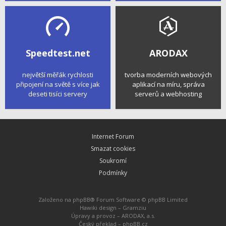
Speedtest.net
ARODAX
největší měřák rychlosti
tvorba moderních webových
připojení na světě s více jak
aplikací na míru, správa
deseti tisíci servery
serverů a webhosting
Internet Forum
Smazat cookies
Soukromí
Podmínky
Založeno na
phpBB
® Forum Software © phpBB Limited
Hawiki design –
Gramziu
Úpravy a provoz –
ARODAX, a.s.
Český překlad –
phpBB.cz