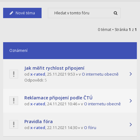
Nové téma
0 témat • Stránka
1
z
1
Oznámení
Jak měřit rychlost připojení
od
x-rated
,
25.11.2021 9:53
» v
O internetu obecně
Odpovědi:
5
Reklamace připojení podle ČTÚ
od
x-rated
,
24.11.2021 10:46
» v
O internetu obecně
Pravidla fóra
od
x-rated
,
22.11.2021 14:30
» v
O fóru