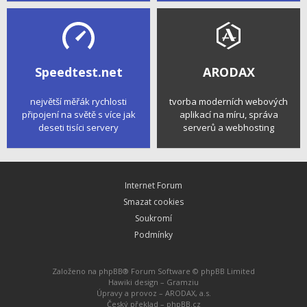
Speedtest.net
ARODAX
největší měřák rychlosti
tvorba moderních webových
připojení na světě s více jak
aplikací na míru, správa
deseti tisíci servery
serverů a webhosting
Internet Forum
Smazat cookies
Soukromí
Podmínky
Založeno na
phpBB
® Forum Software © phpBB Limited
Hawiki design –
Gramziu
Úpravy a provoz –
ARODAX, a.s.
Český překlad –
phpBB.cz