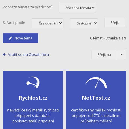
Zobrazit témata za předchozí:
Seřadit podle
Nové téma
0 témat • Stránka
1
z
1
Vrátit se na Obsah fóra
Přejít na
Rychlost.cz
NetTest.cz
největší český měřák rychlosti
certifikovaný měřák rychlosti
připojení s databází
připojení od ČTÚ s detailním
poskytovatelů připojení
průběhem měření