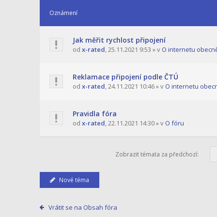
Oznámení
Jak měřit rychlost připojení
od
x-rated
,
25.11.2021 9:53
» v
O internetu obecn
Reklamace připojení podle ČTÚ
od
x-rated
,
24.11.2021 10:46
» v
O internetu obec
Pravidla fóra
od
x-rated
,
22.11.2021 14:30
» v
O fóru
Zobrazit témata za předchozí:
Nové téma
Vrátit se na Obsah fóra