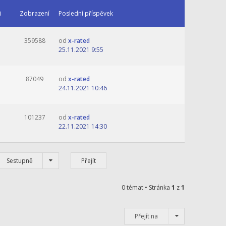
i
Zobrazení
Poslední příspěvek
359588
od
x-rated
25.11.2021 9:55
87049
od
x-rated
24.11.2021 10:46
101237
od
x-rated
22.11.2021 14:30
Sestupně
0 témat • Stránka
1
z
1
Přejít na