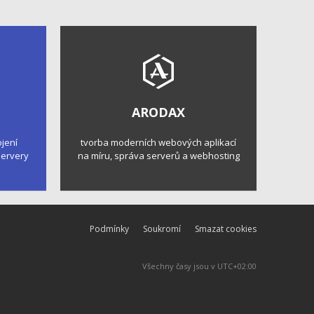
ARODAX
ojení
tvorba moderních webových aplikací
 servery
na míru, správa serverů a webhosting
Podmínky
Soukromí
Smazat cookies
Všechny časy jsou v
UTC+02:00