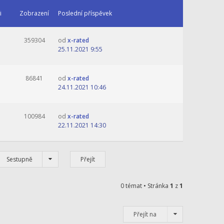
i
Zobrazení
Poslední příspěvek
359304
od
x-rated
25.11.2021 9:55
86841
od
x-rated
24.11.2021 10:46
100984
od
x-rated
22.11.2021 14:30
Sestupně
0 témat • Stránka
1
z
1
Přejít na