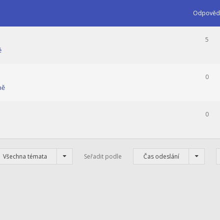
Odpověd
5
ě
0
ně
0
Všechna témata
Seřadit podle
Čas odeslání