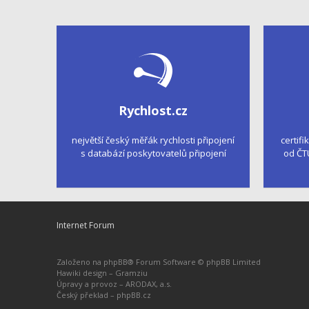
Rychlost.cz
největší český měřák rychlosti připojení
certifi
s databází poskytovatelů připojení
od ČT
Internet Forum
Založeno na
phpBB
® Forum Software © phpBB Limited
Hawiki design –
Gramziu
Úpravy a provoz –
ARODAX, a.s.
Český překlad –
phpBB.cz