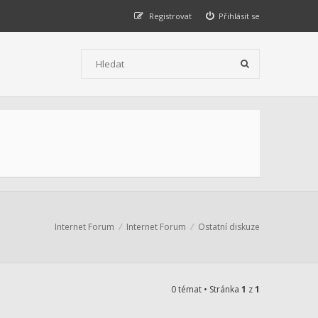
Registrovat
Přihlásit se
Internet Forum
Internet Forum
Ostatní diskuze
0 témat • Stránka
1
z
1