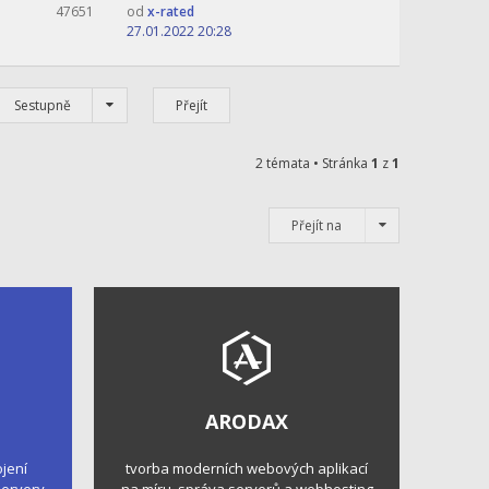
47651
od
x-rated
27.01.2022 20:28
Sestupně
2 témata • Stránka
1
z
1
Přejít na
ARODAX
ojení
tvorba moderních webových aplikací