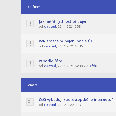
Oznámení
Jak měřit rychlost připojení
od
x-rated
,
25.11.2021 9:53
Reklamace připojení podle ČTÚ
od
x-rated
,
24.11.2021 10:46
Pravidla fóra
od
x-rated
,
22.11.2021 14:30
» v
O fóru
Témata
Češi vybudují kus „evropského internetu“
od
x-rated
,
23.12.2022 0:19