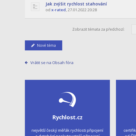
Jak zvýšit rychlost stahování
od
x-rated
,
27.01.2022 20:28
Zobrazit témata za předchozí:
Nové téma
Vrátit se na Obsah fóra
Rychlost.cz
největší český měřák rychlosti připojení
certifi