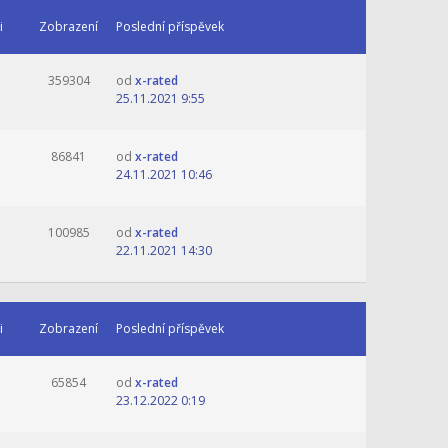
i
Zobrazení
Poslední příspěvek
359304
od
x-rated
25.11.2021 9:55
86841
od
x-rated
24.11.2021 10:46
100985
od
x-rated
22.11.2021 14:30
i
Zobrazení
Poslední příspěvek
65854
od
x-rated
23.12.2022 0:19