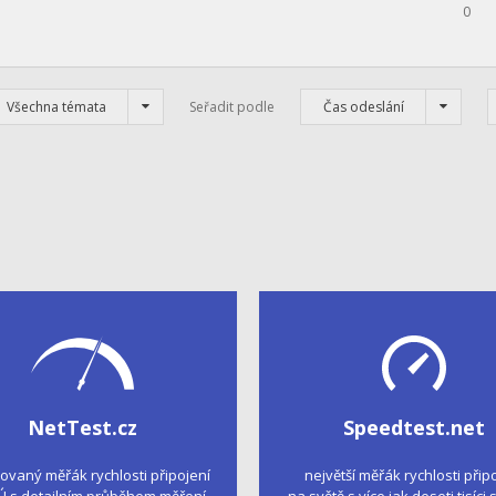
0
Všechna témata
Seřadit podle
Čas odeslání
NetTest.cz
Speedtest.net
kovaný měřák rychlosti připojení
největší měřák rychlosti přip