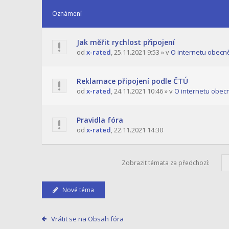
Oznámení
Jak měřit rychlost připojení
od
x-rated
,
25.11.2021 9:53
» v
O internetu obecn
Reklamace připojení podle ČTÚ
od
x-rated
,
24.11.2021 10:46
» v
O internetu obec
Pravidla fóra
od
x-rated
,
22.11.2021 14:30
Zobrazit témata za předchozí:
Nové téma
Vrátit se na Obsah fóra