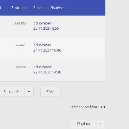
i
Zobrazení
Poslední příspěvek
359305
od
x-rated
25.11.2021 9:55
86842
od
x-rated
24.11.2021 10:46
100996
od
x-rated
22.11.2021 14:30
Sestupně
0 témat • Stránka
1
z
1
Přejít na