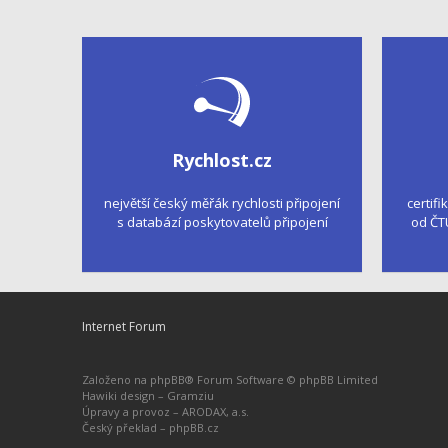
Rychlost.cz
největší český měřák rychlosti připojení
certifi
s databází poskytovatelů připojení
od ČT
Internet Forum
Založeno na
phpBB
® Forum Software © phpBB Limited
Hawiki design –
Gramziu
Úpravy a provoz –
ARODAX, a.s.
Český překlad –
phpBB.cz