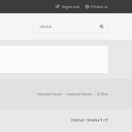
Registrovat
Přihlásit se
Internet Forum
Internet Forum
O fóru
0 témat • Stránka
1
z
1