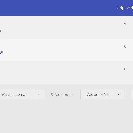
Odpověd
5
ě
0
ně
0
Všechna témata
Seřadit podle
Čas odeslání