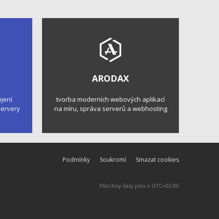
ARODAX
ojení
tvorba moderních webových aplikací
 servery
na míru, správa serverů a webhosting
Podmínky
Soukromí
Smazat cookies
Všechny časy jsou v
UTC+02:00