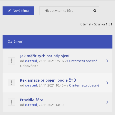
Nové téma
0 témat • Stránka
1
z
1
Oznámení
Jak měřit rychlost připojení
od
x-rated
,
25.11.2021 9:53
» v
O internetu obecně
Odpovědi:
5
Reklamace připojení podle ČTÚ
od
x-rated
,
24.11.2021 10:46
» v
O internetu obecně
Pravidla fóra
od
x-rated
,
22.11.2021 14:30