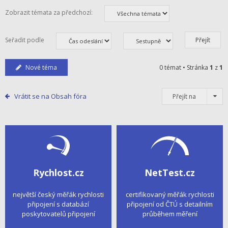
Zobrazit témata za předchozí:
Seřadit podle
Nové téma
0 témat • Stránka
1
z
1
Vrátit se na Obsah fóra
Přejít na
Rychlost.cz
NetTest.cz
největší český měřák rychlosti
certifikovaný měřák rychlosti
připojení s databází
připojení od ČTÚ s detailním
poskytovatelů připojení
průběhem měření