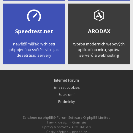
Speedtest.net
ARODAX
největší měřák rychlosti
tvorba moderních webových
připojení na světě s více jak
aplikací na míru, správa
deseti tisíci servery
serverů a webhosting
Internet Forum
Smazat cookies
Soukromí
Podmínky
Založeno na
phpBB
® Forum Software © phpBB Limited
Hawiki design –
Gramziu
Úpravy a provoz –
ARODAX, a.s.
Český překlad –
phpBB.cz