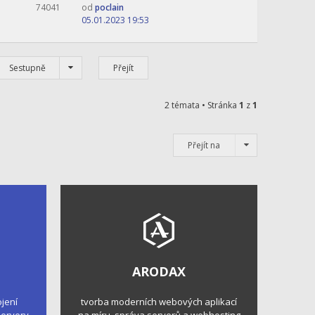
74041
od
poclain
05.01.2023 19:53
Sestupně
2 témata • Stránka
1
z
1
Přejít na
ARODAX
ojení
tvorba moderních webových aplikací