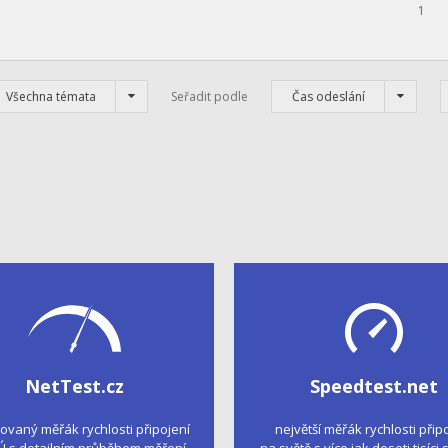
1
Všechna témata
Seřadit podle
Čas odeslání
NetTest.cz
Speedtest.net
kovaný měřák rychlosti připojení
největší měřák rychlosti přip