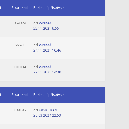
i
Zobrazení
Poslední příspěvek
359329
od
x-rated
25.11.2021 9:55
86871
od
x-rated
24.11.2021 10:46
101034
od
x-rated
22.11.2021 14:30
i
Zobrazení
Poslední příspěvek
138185
od
FMSKOKAN
20.03.2024 22:53