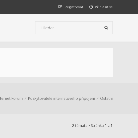
Registrovat
Přihlásit se
nternet Forum
Poskytovatelé internetového připojení
Ostatní
2 témata • Stránka
1
z
1