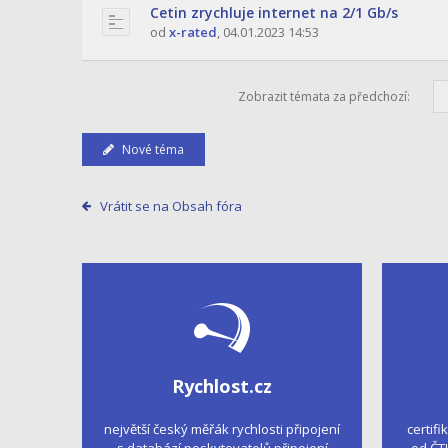
Cetin zrychluje internet na 2/1 Gb/s
od
x-rated
,
04.01.2023 14:53
Zobrazit témata za předchozí:
Nové téma
Vrátit se na Obsah fóra
Rychlost.cz
největší český měřák rychlosti připojení
certifi