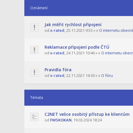
Oznámení
Jak měřit rychlost připojení
od
x-rated
,
25.11.2021 9:53
» v
O internetu obecn
Reklamace připojení podle ČTÚ
od
x-rated
,
24.11.2021 10:46
» v
O internetu obec
Pravidla fóra
od
x-rated
,
22.11.2021 14:30
» v
O fóru
Témata
C2NET velice osobitý přístup ke klientům
od
FMSKOKAN
,
19.03.2024 18:24