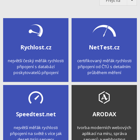
Přejít na
Rychlost.cz
NetTest.cz
největší český měřák rychlosti
certifikovaný měřák rychlosti
připojení s databází
připojení od ČTÚ s detailním
poskytovatelů připojení
průběhem měření
Speedtest.net
ARODAX
největší měřák rychlosti
tvorba moderních webových
připojení na světě s více jak
aplikací na míru, správa
deseti tisíci servery
serverů a webhosting