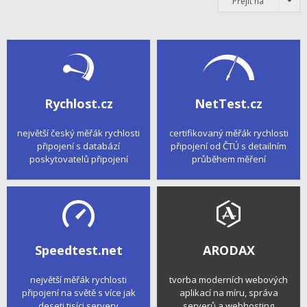
Přejít na
Rychlost.cz
NetTest.cz
největší český měřák rychlosti
certifikovaný měřák rychlosti
připojení s databází
připojení od ČTÚ s detailním
poskytovatelů připojení
průběhem měření
Speedtest.net
ARODAX
největší měřák rychlosti
tvorba moderních webových
připojení na světě s více jak
aplikací na míru, správa
deseti tisíci servery
serverů a webhosting