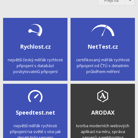
Přejít na
Rychlost.cz
NetTest.cz
největší český měřák rychlosti
certifikovaný měřák rychlosti
připojení s databází
připojení od ČTÚ s detailním
poskytovatelů připojení
průběhem měření
Speedtest.net
ARODAX
největší měřák rychlosti
tvorba moderních webových
připojení na světě s více jak
aplikací na míru, správa
deseti tisíci servery
serverů a webhosting