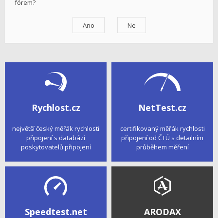
fórem?
Rychlost.cz
NetTest.cz
největší český měřák rychlosti
certifikovaný měřák rychlosti
připojení s databází
připojení od ČTÚ s detailním
poskytovatelů připojení
průběhem měření
Speedtest.net
ARODAX