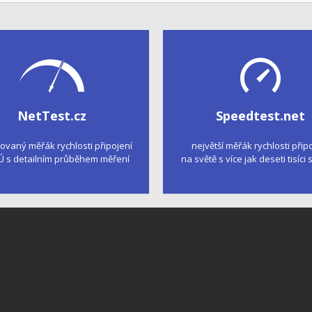
NetTest.cz
Speedtest.net
kovaný měřák rychlosti připojení
největší měřák rychlosti přip
Ú s detailním průběhem měření
na světě s více jak deseti tisíci