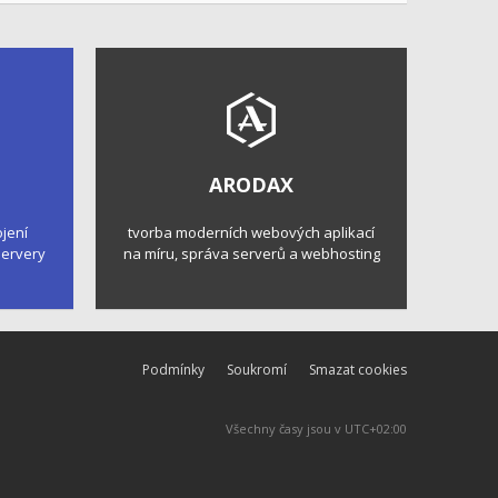
ARODAX
ojení
tvorba moderních webových aplikací
 servery
na míru, správa serverů a webhosting
Podmínky
Soukromí
Smazat cookies
Všechny časy jsou v
UTC+02:00