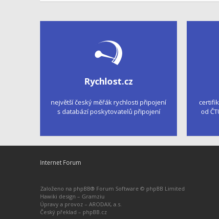
Rychlost.cz
největší český měřák rychlosti připojení
certifi
s databází poskytovatelů připojení
od ČT
Internet Forum
Založeno na
phpBB
® Forum Software © phpBB Limited
Hawiki design –
Gramziu
Úpravy a provoz –
ARODAX, a.s.
Český překlad –
phpBB.cz