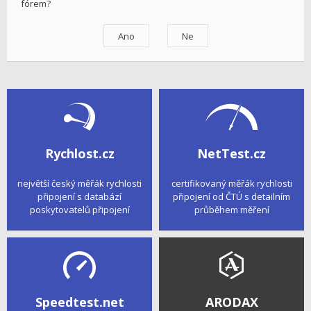
fórem?
Rychlost.cz
NetTest.cz
největší český měřák rychlosti
certifikovaný měřák rychlosti
připojení s databází
připojení od ČTÚ s detailním
poskytovatelů připojení
průběhem měření
Speedtest.net
ARODAX