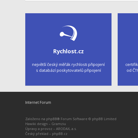
Rychlost.cz
největší český měřák rychlosti připojení
certifi
s databází poskytovatelů připojení
od ČT
Internet Forum
Založeno na
phpBB
® Forum Software © phpBB Limited
Hawiki design –
Gramziu
Úpravy a provoz –
ARODAX, a.s.
Český překlad –
phpBB.cz