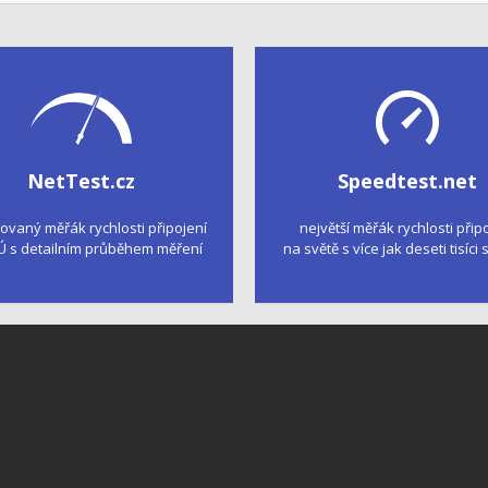
NetTest.cz
Speedtest.net
kovaný měřák rychlosti připojení
největší měřák rychlosti přip
Ú s detailním průběhem měření
na světě s více jak deseti tisíci