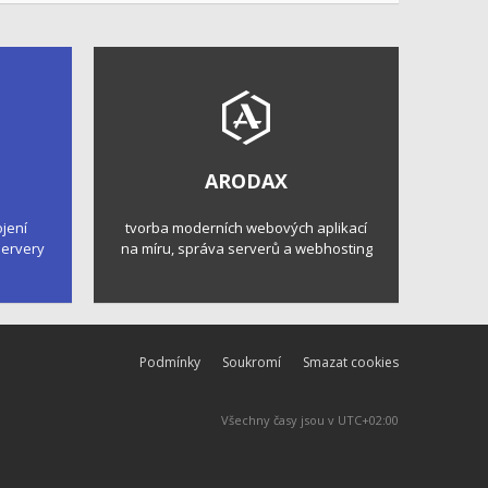
ARODAX
ojení
tvorba moderních webových aplikací
 servery
na míru, správa serverů a webhosting
Podmínky
Soukromí
Smazat cookies
Všechny časy jsou v
UTC+02:00