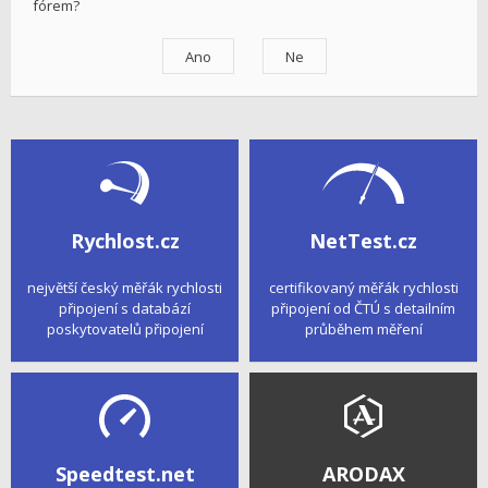
fórem?
Rychlost.cz
NetTest.cz
největší český měřák rychlosti
certifikovaný měřák rychlosti
připojení s databází
připojení od ČTÚ s detailním
poskytovatelů připojení
průběhem měření
Speedtest.net
ARODAX