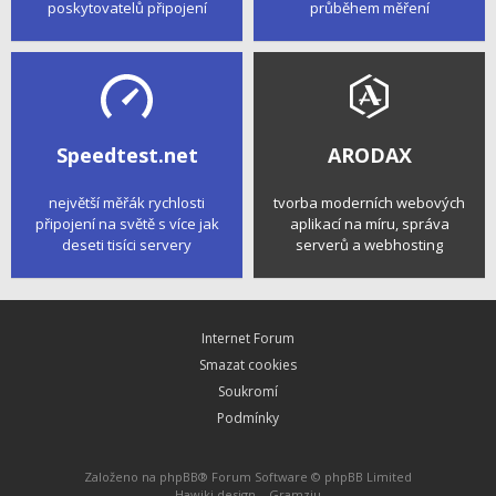
poskytovatelů připojení
průběhem měření
Speedtest.net
ARODAX
největší měřák rychlosti
tvorba moderních webových
připojení na světě s více jak
aplikací na míru, správa
deseti tisíci servery
serverů a webhosting
Internet Forum
Smazat cookies
Soukromí
Podmínky
Založeno na
phpBB
® Forum Software © phpBB Limited
Hawiki design –
Gramziu