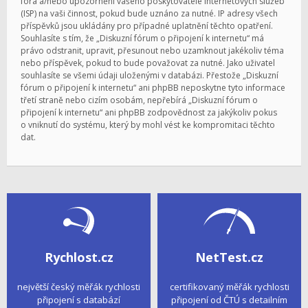
fóra a/nebo upozornění vašeho poskytovatele internetových služeb
(ISP) na vaši činnost, pokud bude uznáno za nutné. IP adresy všech
příspěvků jsou ukládány pro případné uplatnění těchto opatření.
Souhlasíte s tím, že „Diskuzní fórum o připojení k internetu“ má
právo odstranit, upravit, přesunout nebo uzamknout jakékoliv téma
nebo příspěvek, pokud to bude považovat za nutné. Jako uživatel
souhlasíte se všemi údaji uloženými v databázi. Přestože „Diskuzní
fórum o připojení k internetu“ ani phpBB neposkytne tyto informace
třetí straně nebo cizím osobám, nepřebírá „Diskuzní fórum o
připojení k internetu“ ani phpBB zodpovědnost za jakýkoliv pokus
o vniknutí do systému, který by mohl vést ke kompromitaci těchto
dat.
Rychlost.cz
NetTest.cz
největší český měřák rychlosti
certifikovaný měřák rychlosti
připojení s databází
připojení od ČTÚ s detailním