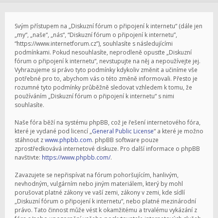
Svým přístupem na „Diskuzní fórum o připojení k internetu“ (dále jen
„my“, „naše“, „nás“, “Diskuzní fórum o připojení k internetu”,
“https://www.internetforum.cz”), souhlasíte s následujícími
podmínkami. Pokud nesouhlasíte, neprodleně opusťte „Diskuzní
fórum o připojení k internetu“, nevstupujte na něj a nepoužívejte jej.
Vyhrazujeme si právo tyto podmínky kdykoliv změnit a učiníme vše
potřebné pro to, abychom vás o této změně informovali. Přesto je
rozumné tyto podmínky průběžně sledovat vzhledem k tomu, že
používáním „Diskuzní fórum o připojení k internetu“ s nimi
souhlasíte.
Naše fóra běží na systému phpBB, což je řešení internetového fóra,
které je vydané pod licencí „
General Public License
“ a které je možno
stáhnout z
www.phpbb.com
. phpBB software pouze
zprostředkovává internetové diskuze. Pro další informace o phpBB
navštivte:
https://www.phpbb.com/
.
Zavazujete se nepřispívat na fórum pohoršujícím, hanlivým,
nevhodným, vulgárním nebo jiným materiálem, který by mohl
porušovat platné zákony ve vaší zemi, zákony v zemi, kde sídlí
„Diskuzní fórum o připojení k internetu“, nebo platné mezinárodní
právo. Tato činnost může vést k okamžitému a trvalému vykázání z