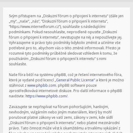
Svým přístupem na „Diskuzní fórum o připojení k internetu“ (dále jen
„my“, „naše“, „nás“, “Diskuzní fórum o připojení k internetu”,
“https://www.internetforum.cz”), souhlasíte s následujícími
podmínkami. Pokud nesouhlasíte, neprodleně opusťte „Diskuzní
fórum o připojení k internetu“, nevstupujte na něj a nepoužívejte jej.
Vyhrazujeme si právo tyto podmínky kdykoliv změnit a učiníme vše
potřebné pro to, abychom vás o této změně informovali. Přesto je
rozumné tyto podmínky průběžně sledovat vzhledem k tomu, že
používáním „Diskuzní fórum o připojení k internetu“ s nimi
souhlasíte.
Naše fóra běží na systému phpBB, což je řešení internetového fóra,
které je vydané pod licencí „
General Public License
“ a které je možno
stáhnout z
www.phpbb.com
. phpBB software pouze
zprostředkovává internetové diskuze. Pro další informace o phpBB
navštivte:
https://www.phpbb.com/
.
Zavazujete se nepřispívat na fórum pohoršujícím, hanlivým,
nevhodným, vulgárním nebo jiným materiálem, který by mohl
porušovat platné zákony ve vaší zemi, zákony v zemi, kde sídlí
„Diskuzní fórum o připojení k internetu“, nebo platné mezinárodní
právo. Tato činnost může vést k okamžitému a trvalému vykázání z